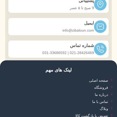
پشتیبانی
9 صبح تا ۵ عصر
ایمیل
info@zibaloun.com
شماره تماس
021-28426469 | 031-33686592
لینک های مهم
صفحه اصلی
فروشگاه
درباره ما
تماس با ما
وبلاگ
تعویض یا بازگشت کالا