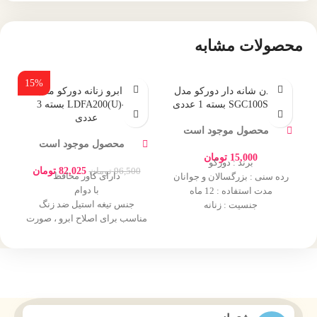
محصولات مشابه
15%
تیغ بدن شانه دار دورکو مدل
تیغ ابرو زنانه دورکو مدل
SGC100SB-1P بسته 1 عددی
LDFA200(U)-3B بسته 3
عددی
محصول موجود است
محصول موجود است
15,000
تومان
برند : دورکو
82,025
تومان
96,500
تومان
دارای کاور محافظ
رده سنی : بزرگسالان و جوانان
با دوام
مدت استفاده : 12 ماه
جنس تیغه استیل ضد زنگ
جنسیت : زنانه
مناسب برای اصلاح ابرو ، صورت
ق