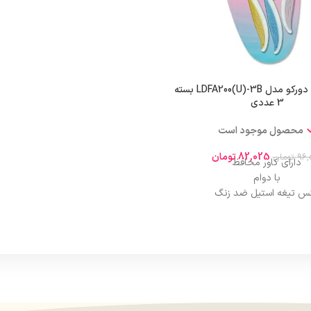
قابل استفاده برای صورت و 
تیغ ابرو زنانه دورکو مدل LDFA200(U)-3B بسته
3 عددی
محصول موجود است
82,025
تومان
96,
تومان
دارای کاور محافظ
با دوام
س تیغه استیل ضد زنگ
ب برای اصلاح ابرو ، صورت