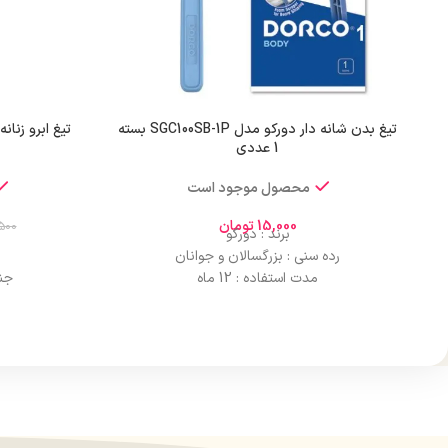
تیغ بدن شانه دار دورکو مدل SGC100SB-1P بسته
1 عددی
محصول موجود است
15,000
تومان
500
برند : دورکو
رده سنی : بزرگسالان و جوانان
مدت استفاده : 12 ماه
جن
جنسیت : زنانه
مناس