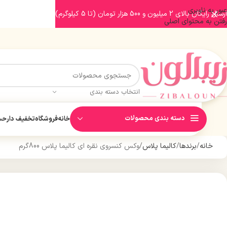
عبور به ناوبری
ارسال رایگان بالای 2 میلیون و 500 هزار تومان (تا 5 کیلوگرم)
رفتن به محتوای اصلی
انتخاب دسته بندی
دسته بندی محصولات
خانه
فروشگاه
تخفیف دار
حسا
خانه
برندها
کالیما پلاس
وکس کنسروی نقره ای کالیما پلاس 800گرم