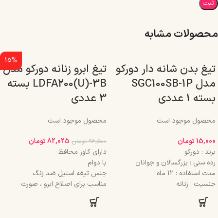
محصولات مشابه
15%
تیغ بدن شانه دار دورکو
تیغ ابرو زنانه دورکو مدل
مدل SGC100SB-1P
LDFA200(U)-3B بسته
بسته 1 عددی
3 عددی
محصول موجود است
محصول موجود است
15,000
تومان
82,025
تومان
96,500
تومان
برند : دورکو
دارای کاور محافظ
رده سنی : بزرگسالان و جوانان
با دوام
مدت استفاده : 12 ماه
جنس تیغه استیل ضد زنگ
جنسیت : زنانه
مناسب برای اصلاح ابرو ، صورت