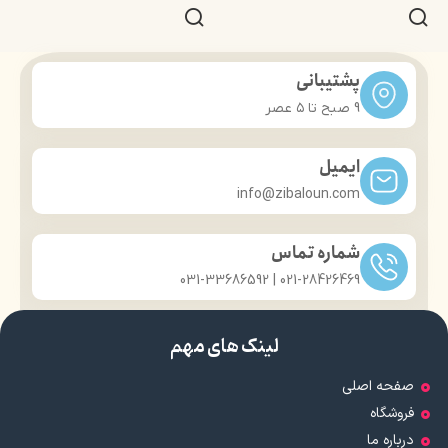
پشتیبانی
9 صبح تا ۵ عصر
ایمیل
info@zibaloun.com
شماره تماس
021-28426469 | 031-33686592
لینک های مهم
صفحه اصلی
فروشگاه
درباره ما