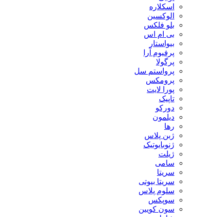
اسکلاره
الوکسین
بلو فلکس
بی ام اس
بیواستار
پرفیوم آرا
پرگولا
پرواستم سل
پرومکس
پورا لایت
تاپیک
دورکو
دیلمون
رها
ژبن پلاس
ژنوبایوتیک
ژیلت
سامی
سریتا
سریتا بیوتی
سلوم پلاس
سوپکس
سون کویین