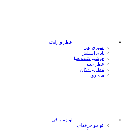
عطر و رایحه
اسپری بدن
بادی اسپلش
خوشبو کننده هوا
عطر جیبی
عطر و ادکلن
مام رول
لوازم برقی
اتو مو حرفه‌ای