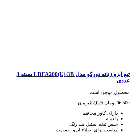
تیغ ابرو زنانه دورکو مدل LDFA200(U)-3B بسته 3
موجود است
ومان
82,025
تومان
رای کاور محافظ
 دوام
س تیغه استیل ضد زنگ
اسب برای اصلاح ابرو ، صورت