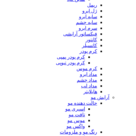
ریمل
ژل ابرو
سایه ابرو
سایه چشم
سرم ابرو
فیکساتور آرایشی
کانتور
کانسیلر
کرم پودر
کرم پودر پمپی
کرم پودر تیوپی
کرم موس
مداد ابرو
مداد چشم
مداد لب
هایلایتر
آرایش مو
حالت دهنده مو
اسپری مو
تافت مو
موس مو
واکس مو
رنگ مو و ملزومات