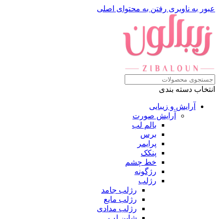
ناوبری
رفتن به محتوای اصلی
سته بندی
ایش و زیبایی
آرایش صورت
بالم لب
برس
پرایمر
پنکک
خط چشم
رژگونه
رژلب
رژلب جامد
رژلب مایع
رژلب مدادی
شاین لب