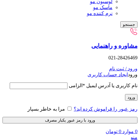
لوسیون مو
ماسک مو
نرم کننده مو
 و راهنمایی
021-2
بت نام
اد حساب کاربری
ری یا آدرس ایمیل
*
الزامی
 را فراموش کرده اید؟
مرا به خاطر بسپار
ورود با رمز عبور یکبار مصرف
0
تومان