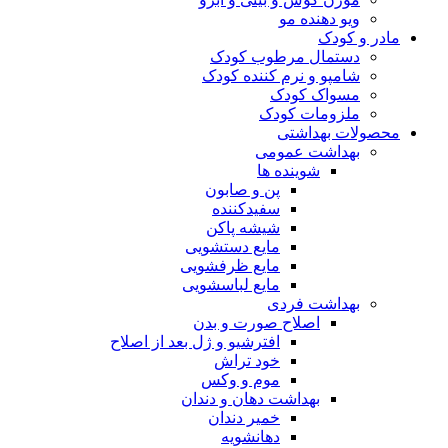
ویو دهنده مو
در و کودک
دستمال مرطوب کودک
شامپو و نرم کننده کودک
مسواک کودک
ملزومات کودک
صولات بهداشتی
بهداشت عمومی
شوینده ها
پن و صابون
سفیدکننده
شیشه پاکن
مایع دستشویی
مایع ظرفشویی
مایع لباسشویی
بهداشت فردی
اصلاح صورت و بدن
افترشیو و ژل بعد از اصلاح
خود تراش
موم و وکس
بهداشت دهان و دندان
خمیر دندان
دهانشویه