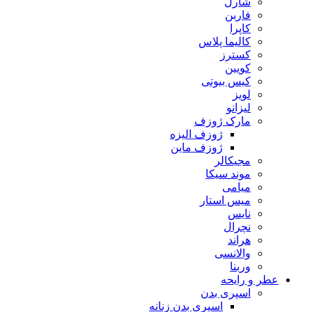
شارل
فاربن
کاپرا
کالیما پلاس
کسترز
کویین
کیس بیوتی
لویز
لیزانو
مارک ژوزف
ژوزف الیزه
ژوزف ماین
مجیکالر
موند سیکا
میامی
میس استار
نایس
نچرال
هراند
والانسی
وربنا
ر و رایحه
اسپری بدن
اسپری بدن زنانه