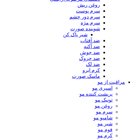
روغن ریش
سرم پوست
سرم دور چشم
سرم مژه
شوینده صورت
شیر پاک کن
ضد آفتاب
ضد آکنه
ضد جوش
ضد چروک
ضد لک
کرم ابرو
ماسک صورت
اقبت از مو
اسپری مو
پرپشت کننده مو
تونیک مو
روغن مو
سرم مو
شامپو مو
شیر مو
فوم مو
کرم مو