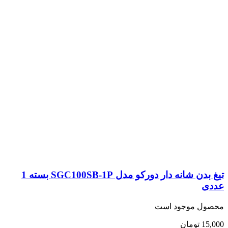
تیغ بدن شانه دار دورکو مدل SGC100SB-1P بسته 1
موجود است
ومان