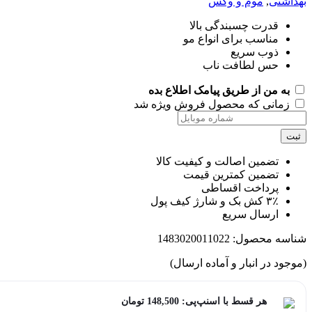
,
موم و وکس
رت چسبندگی بالا
اسب برای انواع مو
ب سریع
 لطافت ناب
ن از طریق پیامک اطلاع بده
ی که محصول فروش ویژه شد
مین اصالت و کیفیت کالا
مین کمترین قیمت
داخت اقساطی
کیف پول
سال سریع
محصول:
1483020011022
ر انبار و آماده ارسال)
هر قسط با اسنپ‌پی:
148,500
تومان