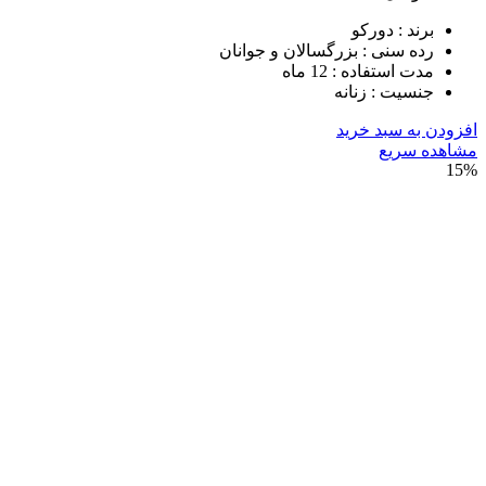
ند : دورکو
ه سنی : بزرگسالان و جوانان
 استفاده : 12 ماه
سیت : زنانه
ه سبد خرید
سریع