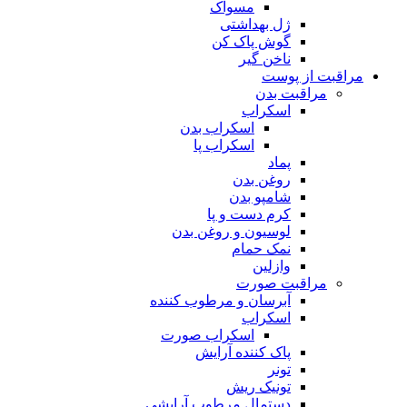
مسواک
ژل بهداشتی
گوش پاک کن
ناخن گیر
اقبت از پوست
مراقبت بدن
اسکراب
اسکراب بدن
اسکراب پا
پماد
روغن بدن
شامپو بدن
کرم دست و پا
لوسیون و روغن بدن
نمک حمام
وازلین
مراقبت صورت
آبرسان و مرطوب کننده
اسکراب
اسکراب صورت
پاک کننده آرایش
تونر
تونیک ریش
دستمال مرطوب آرایشی