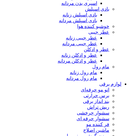
اسپری بدن مردانه
بادی اسپلش
بادی اسپلش زنانه
بادی اسپلش مردانه
خوشبو کننده هوا
عطر جیبی
عطر جیبی زنانه
عطر جیبی مردانه
عطر و ادکلن
عطر و ادکلن زنانه
عطر و ادکلن مردانه
مام رول
مام رول زنانه
مام رول مردانه
ازم برقی
اتو مو حرفه‌ای
برس حرارتی
بند انداز برقی
ریش تراش
سشوار چرخشی
سشوار حرفه ای
فر کننده‌ مو
ماشین اصلاح
موزن گوش و بینی و ابرو