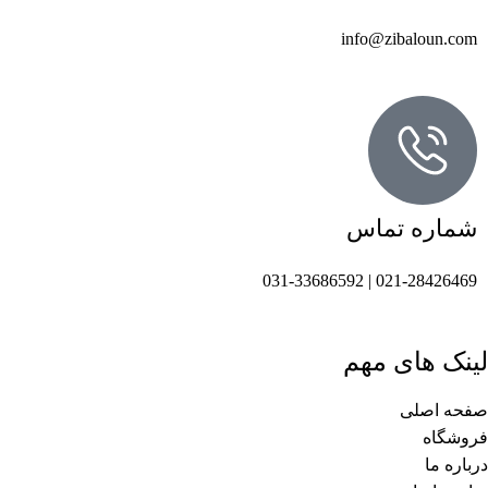
info@zibaloun.com
شماره تماس
021-28426469 | 031-33686592
لینک های مهم
صفحه اصلی
فروشگاه
درباره ما