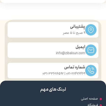
حجم 120 میلی‌لیتر
تحت لیسانس کشور آلمان
تحت لیسانس کشور آلمان
دارای مجوز سارمان غذا و دارو
دارای مجوز سارمان غذا و دارو
پشتیبانی
9 صبح تا ۵ عصر
ایمیل
info@zibaloun.com
شماره تماس
021-28426469 | 031-33686592
لینک های مهم
صفحه اصلی
فروشگاه