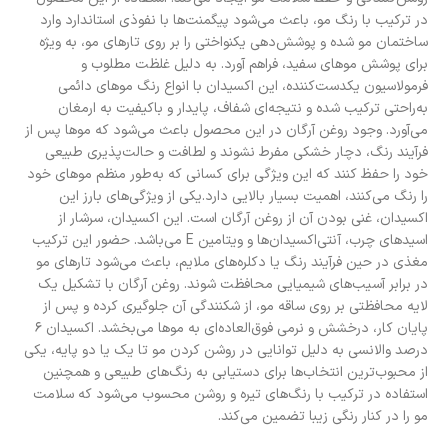
در ترکیب با رنگ مو، باعث می‌شود پیگمنت‌ها با نفوذی استاندارد وارد
ساختمان مو شده و پوشش‌دهی یکنواختی را بر روی تارهای مو، به ویژه
برای پوشش موهای سفید، فراهم آورد. به دلیل غلظت مطلوب و
فرمولاسیون یکدست‌کننده، این اکسیدان با انواع رنگ موهای دائمی
به‌راحتی ترکیب شده و نتیجه‌ای شفاف، پایدار و باکیفیت به ارمغان
می‌آورد. وجود روغن آرگان در این محصول باعث می‌شود که موها پس از
فرآیند رنگ‌، دچار خشکی مفرط نشوند و لطافت و حالت‌پذیری طبیعی
خود را حفظ کنند که این ویژگی برای کسانی که به‌طور منظم موهای خود
را رنگ می‌کنند، اهمیت بسیار بالایی دارد.یکی از ویژگی‌های بارز این
اکسیدان، غنی بودن آن از روغن آرگان است. این اکسیدان، سرشار از
اسیدهای چرب، آنتی‌اکسیدان‌ها و ویتامین E می‌باشد. حضور این ترکیب
مغذی در حین فرآیند رنگ‌ یا دکلره‌های ملایم، باعث می‌شود تارهای مو
در برابر آسیب‌های شیمیایی محافظت شوند. روغن آرگان با تشکیل یک
لایه محافظتی بر روی ساقه مو، از شکنندگی آن جلوگیری کرده و پس از
پایان کار، درخشش و نرمی فوق‌العاده‌ای به موها می‌بخشد. اکسیدان ۶
درصد والانسی به دلیل توانایی در روشن کردن مو تا یک یا دو پایه، یکی
از محبوب‌ترین انتخاب‌ها برای دستیابی به رنگ‌های طبیعی و همچنین
استفاده در ترکیب با رنگ‌های تیره و روشن محسوب می‌شود که سلامت
مو را در کنار رنگی زیبا تضمین می‌کند.