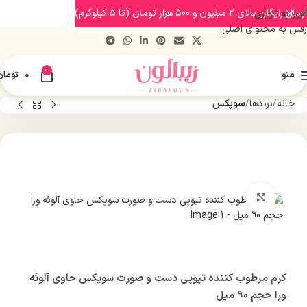
ارسال رایگان بالای 2 میلیون و 500 هزار تومان (تا 5 کیلوگرم)
عبور به ناوبری
رفتن به محتوای اصلی
0
منو
0
تومان
خانه
برندها
سوپکس
بزرگنمایی تصویر
کرم مرطوب کننده تیوپی دست و صورت سوپکس حاوی آلوئه
ورا حجم 90 میل