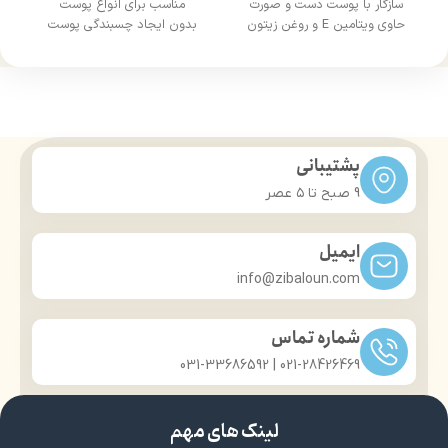
سازگار با پوست دست و صورت
مناسب برای انواع پوست
حاوی ویتامین E و روغن زیتون
بدون ایجاد چسبندگی پوست
مناسب دست، صورت و بدن
درمان خشکی و ترک پوست
جذب بسیار بالا
حاوی عصاره آواکادو
حجم:250 میل
پشتیبانی
9 صبح تا ۵ عصر
ایمیل
info@zibaloun.com
شماره تماس
021-28426469 | 031-33686592
لینک های مهم