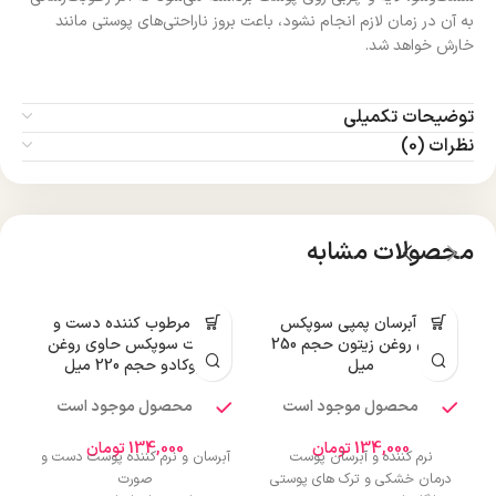
به آن در زمان لازم انجام نشود، باعت بروز ناراحتی‌های پوستی مانند
خارش خواهد شد.
توضیحات تکمیلی
نظرات (0)
محصولات مشابه
کرم آبرسان پمپی سوپکس
کرم مرطوب کننده دست و
حاوی روغن زیتون حجم 250
صورت سوپکس حاوی روغن
میل
آووکادو حجم 220 میل
محصول موجود است
محصول موجود است
134,000
تومان
134,000
تومان
نرم کننده و آبرسان پوست
آبرسان و نرم کننده پوست دست و
درمان خشکی و ترک های پوستی
صورت