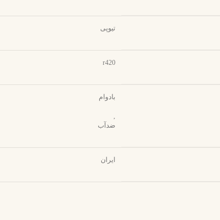
تیوپی
r420
بادوام
,
ضدآب
ایران