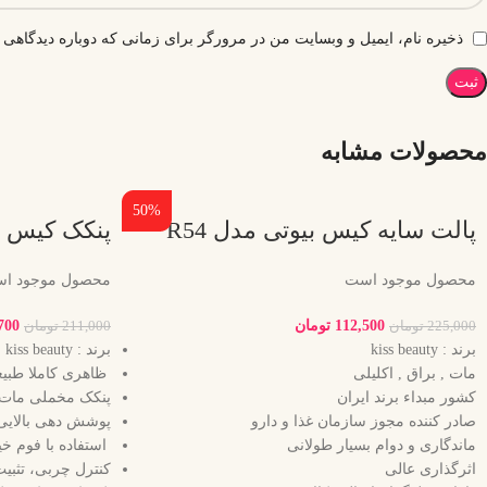
ذخیره نام، ایمیل و وبسایت من در مرورگر برای زمانی که دوباره دیدگاهی 
محصولات مشابه
50%
پالت سایه کیس بیوتی مدل R54
پنکک کیس بیو
محصول موجود است
محصول موجود ا
112,500
تومان
700
225,000
تومان
211,000
تومان
برند : kiss beauty
برند : kiss beauty
مات , براق , اکلیلی
ظاهری کاملا طبیع
کشور مبداء برند ایران
پنکک مخملی مات 
صادر کننده مجوز سازمان غذا و دارو
پوشش دهی بالایی
ماندگاری و دوام بسیار طولانی
استفاده با فوم 
اثرگذاری عالی
کنترل چربی، تثب