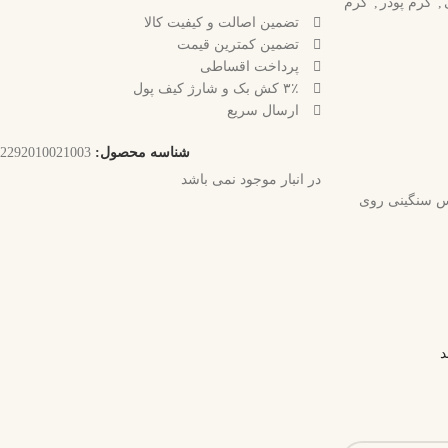
,
کرم پودر
,
کرم
تضمین اصالت و کیفیت کالا
تضمین کمترین قیمت
پرداخت اقساطی
۳٪ کش بک و شارژ کیف پول
ارسال سریع
شناسه محصول:
2292010021003
در انبار موجود نمی باشد
س سنگینی روی
د