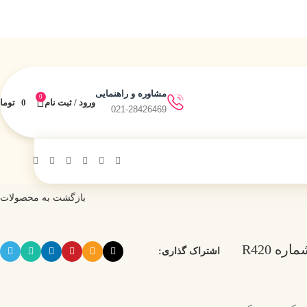
مشاوره و راهنمایی
0
ورود / ثبت نام
0
توما
021-28426469
بازگشت به محصولات
کرم پودر BB کیس بیوتی شماره R420
اشتراک گذاری: