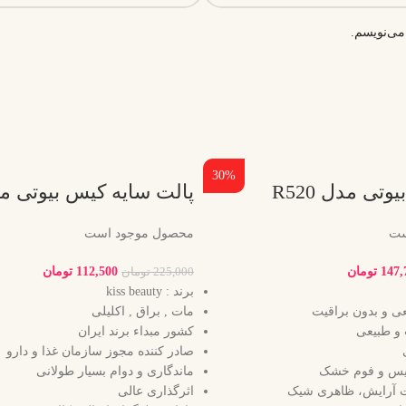
می‌نویسم.
30%
تی مدل R520
پالت سایه کیس بیوتی مدل 
ست
محصول موجود است
147,
تومان
112,500
تومان
225,000
تومان
برند : kiss beauty
ی و بدون براقیت
مات , براق , اکلیلی
و طبیعی
کشور مبداء برند ایران
صادر کننده مجوز سازمان غذا و دارو
خیس و فوم خشک
ماندگاری و دوام بسیار طولانی
یت آرایش، ظاهری شیک
اثرگذاری عالی