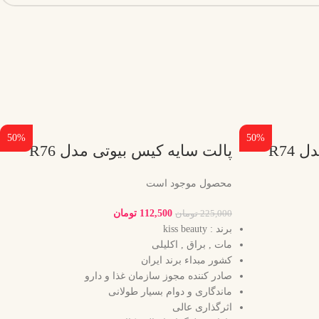
50%
50%
R74
پالت سایه کیس بیوتی مدل R76
محصول موجود است
112,500
تومان
225,000
تومان
برند : kiss beauty
مات , براق , اکلیلی
کشور مبداء برند ایران
صادر کننده مجوز سازمان غذا و دارو
ماندگاری و دوام بسیار طولانی
اثرگذاری عالی