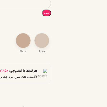
ثبت
R۴۳۰
R۴۲۵
هر قسط با اسنپ‌پی:
7,250
۴ قسط ماهانه. بدون سود، چک و ضامن.