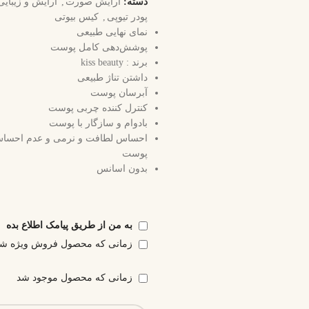
دسته:
آرایش صورت
,
آرایش و زیبایی
پودر تیوپی
,
کیس بیوتی
نمای نهایی طبیعی
پوشش‌دهی کامل پوست
برند : kiss beauty
داشتن تناژ طبیعی
آبرسان پوست
کنترل کننده چربی پوست
بادوام و سازگار با پوست
احساس لطافت و نرمی و عدم احسا
پوست
بدون اسانس
به من از طریق پیامک اطلاع بده
زمانی که محصول فروش ویژه ش
زمانی که محصول موجود شد