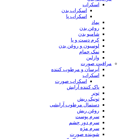
اسکراب
اسکراب بدن
اسکراب پا
پماد
روغن بدن
شامپو بدن
کرم دست و پا
لوسیون و روغن بدن
نمک حمام
وازلین
مراقبت صورت
آبرسان و مرطوب کننده
اسکراب
اسکراب صورت
پاک کننده آرایش
تونر
تونیک ریش
دستمال مرطوب آرایشی
روغن ریش
سرم پوست
سرم دور چشم
سرم مژه
شوینده صورت