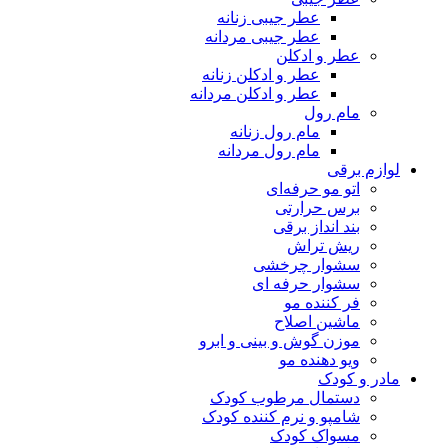
عطر جیبی زنانه
عطر جیبی مردانه
عطر و ادکلن
عطر و ادکلن زنانه
عطر و ادکلن مردانه
مام رول
مام رول زنانه
مام رول مردانه
لوازم برقی
اتو مو حرفه‌ای
برس حرارتی
بند انداز برقی
ریش تراش
سشوار چرخشی
سشوار حرفه ای
فر کننده‌ مو
ماشین اصلاح
موزن گوش و بینی و ابرو
ویو دهنده مو
مادر و کودک
دستمال مرطوب کودک
شامپو و نرم کننده کودک
مسواک کودک