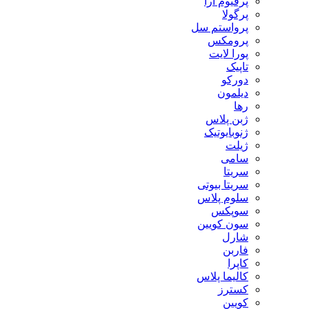
پرفیوم آرا
پرگولا
پرواستم سل
پرومکس
پورا لایت
تاپیک
دورکو
دیلمون
رها
ژبن پلاس
ژنوبایوتیک
ژیلت
سامی
سریتا
سریتا بیوتی
سلوم پلاس
سوپکس
سون کویین
شارل
فاربن
کاپرا
کالیما پلاس
کسترز
کویین