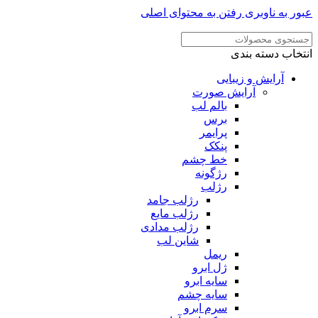
ر به ناوبری
رفتن به محتوای اصلی
خاب دسته بندی
آرایش و زیبایی
آرایش صورت
بالم لب
برس
پرایمر
پنکک
خط چشم
رژگونه
رژلب
رژلب جامد
رژلب مایع
رژلب مدادی
شاین لب
ریمل
ژل ابرو
سایه ابرو
سایه چشم
سرم ابرو