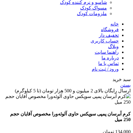
شامپو و نرم کننده کودک
مسواک کودک
ملزومات کودک
خانه
فروشگاه
تخفیف دار
حساب کاربری
وبلاگ
راهنما سایت
درباره ما
تماس با ما
ورود / ثبت نام
 خرید
ن
گان بالای 2 میلیون و 500 هزار تومان (تا 5 کیلوگرم)
 آبرسان پمپی سوپکس حاوی آلوئه‌ورا مخصوص آقایان حجم
ل
134,
تومان