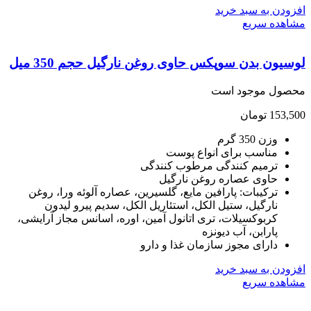
ودن به سبد خرید
هده سریع
یون بدن سوپکس حاوی روغن نارگیل حجم 350 میل
صول موجود است
153,
تومان
وزن 350 گرم
مناسب برای انواع پوست
ترمیم کنندگی مرطوب کنندگی
حاوی عصاره روغن نارگیل
ترکیبات: پارافین مایع، گلسیرین، عصاره آلوئه ورا، روغن
نارگیل، ستیل الکل، استئاریل الکل، سدیم پیرو لیدون
کربوکسیلات، تری اتانول آمین، اوره، اسانس مجاز آرایشی،
پارابن، آب دیونزه
دارای مجوز سازمان غذا و دارو
ودن به سبد خرید
هده سریع