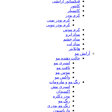
فیکساتور آرایشی
کانتور
کانسیلر
کرم پودر
کرم پودر پمپی
کرم پودر تیوپی
کرم موس
مداد ابرو
مداد چشم
مداد لب
هایلایتر
آرایش مو
حالت دهنده مو
اسپری مو
تافت مو
موس مو
واکس مو
رنگ مو و ملزومات
اسپری مش
اکسیدان
پودر دکلره
رنگ مو
رنگ مو پودری
واریاسیون