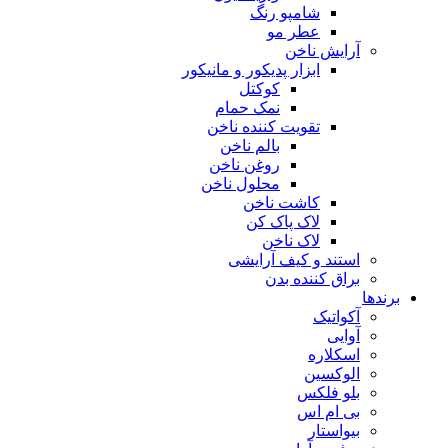
شامپو رنگ
عطر مو
آرایش ناخن
ابزار پدیکور و مانیکور
کوکتل
نمک حمام
تقویت کننده ناخن
بالم ناخن
روغن ناخن
محلول ناخن
کاشت ناخن
لاک پاک کن
لاک ناخن
استند و کیف آرایشی
براق کننده بدن
برندها
آکواتیک
آوایی
اسکلاره
الوکسین
بلو فلکس
بی ام اس
بیواستار