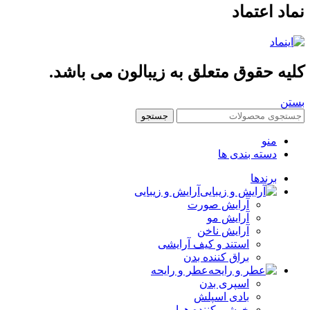
اد اعتماد
یه حقوق متعلق به زیبالون می باشد.
ن
جستجو
منو
دسته بندی ها
برندها
آرایش و زیبایی
آرایش صورت
آرایش مو
آرایش ناخن
استند و کیف آرایشی
براق کننده بدن
عطر و رایحه
اسپری بدن
بادی اسپلش
خوشبو کننده هوا