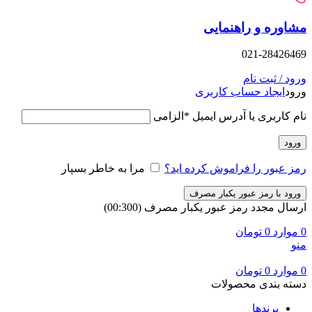
وره و راهنمایی
021-28426
د / ثبت نام
د
ایجاد حساب کاربری
 کاربری یا آدرس ایمیل
*
الزامی
ود
 عبور را فراموش کرده اید؟
مرا به خاطر بسپار
ود با رمز عبور یکبار مصرف
ال مجدد رمز عبور یکبار مصرف
(00:
300
)
وارد
0
تومان
وارد
0
تومان
ه بندی محصولات
برندها