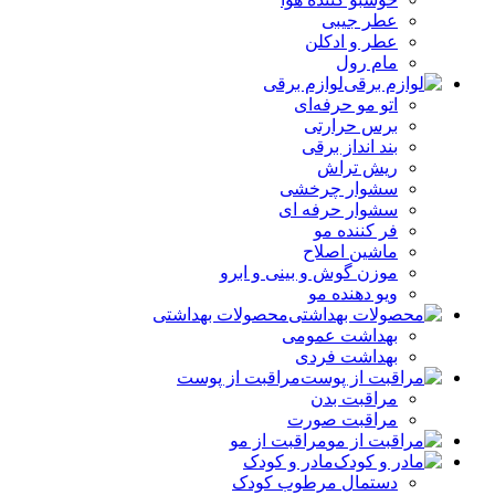
عطر جیبی
عطر و ادکلن
مام رول
لوازم برقی
اتو مو حرفه‌ای
برس حرارتی
بند انداز برقی
ریش تراش
سشوار چرخشی
سشوار حرفه ای
فر کننده‌ مو
ماشین اصلاح
موزن گوش و بینی و ابرو
ویو دهنده مو
محصولات بهداشتی
بهداشت عمومی
بهداشت فردی
مراقبت از پوست
مراقبت بدن
مراقبت صورت
مراقبت از مو
مادر و کودک
دستمال مرطوب کودک