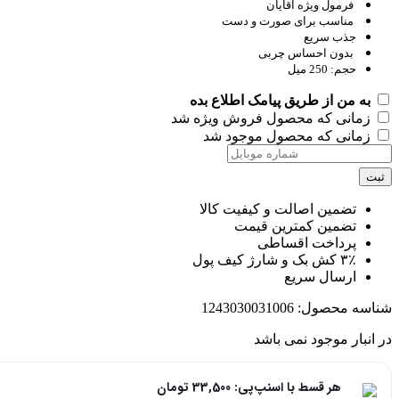
فرمول ویژه آقایان
مناسب برای صورت و دست
جذب سریع
بدون احساس چربی
حجم: 250 میل
به من از طریق پیامک اطلاع بده
زمانی که محصول فروش ویژه شد
زمانی که محصول موجود شد
ت
تضمین اصالت و کیفیت کالا
تضمین کمترین قیمت
پرداخت اقساطی
۳٪ کش بک و شارژ کیف پول
ارسال سریع
اسه محصول:
1243030031006
انبار موجود نمی باشد
هر قسط با اسنپ‌پی:
33,500
تومان