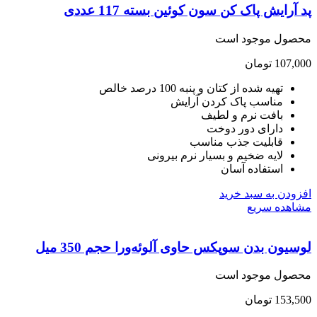
آرایش پاک کن سون کوئین بسته 117 عددی
صول موجود است
107,
تومان
تهیه شده از کتان و پنبه 100 درصد خالص
مناسب پاک کردن آرایش
بافت نرم و لطیف
دارای دور دوخت
قابلیت جذب مناسب
لایه ضخیم و بسیار نرم بیرونی
استفاده آسان
ودن به سبد خرید
هده سریع
یون بدن سوپکس حاوی آلوئه‌ورا حجم 350 میل
صول موجود است
153,
تومان