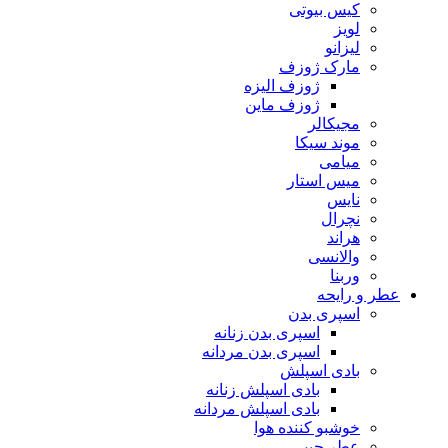
کیس بیوتی
لویز
لیزانو
مارک ژوزف
ژوزف الیزه
ژوزف ماین
مجیکالر
موند سیکا
میامی
میس استار
نایس
نچرال
هراند
والانسی
وربنا
عطر و رایحه
اسپری بدن
اسپری بدن زنانه
اسپری بدن مردانه
بادی اسپلش
بادی اسپلش زنانه
بادی اسپلش مردانه
خوشبو کننده هوا
عطر جیبی