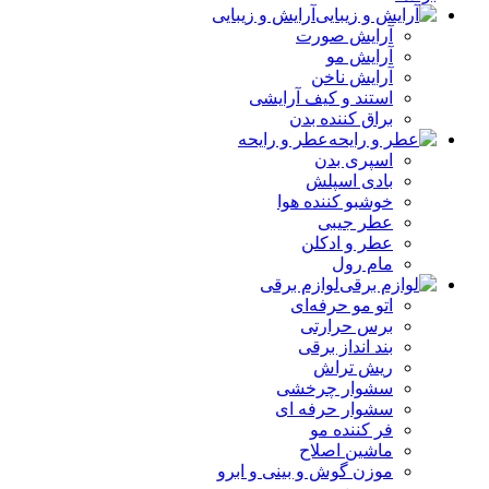
آرایش و زیبایی
آرایش صورت
آرایش مو
آرایش ناخن
استند و کیف آرایشی
براق کننده بدن
عطر و رایحه
اسپری بدن
بادی اسپلش
خوشبو کننده هوا
عطر جیبی
عطر و ادکلن
مام رول
لوازم برقی
اتو مو حرفه‌ای
برس حرارتی
بند انداز برقی
ریش تراش
سشوار چرخشی
سشوار حرفه ای
فر کننده‌ مو
ماشین اصلاح
موزن گوش و بینی و ابرو