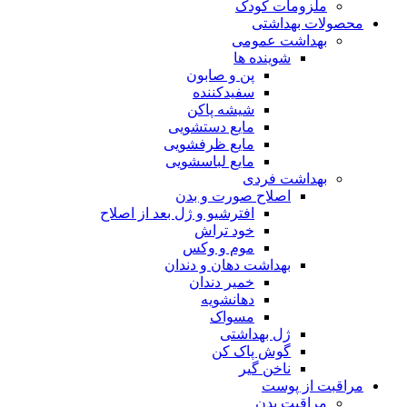
ملزومات کودک
محصولات بهداشتی
بهداشت عمومی
شوینده ها
پن و صابون
سفیدکننده
شیشه پاکن
مایع دستشویی
مایع ظرفشویی
مایع لباسشویی
بهداشت فردی
اصلاح صورت و بدن
افترشیو و ژل بعد از اصلاح
خود تراش
موم و وکس
بهداشت دهان و دندان
خمیر دندان
دهانشویه
مسواک
ژل بهداشتی
گوش پاک کن
ناخن گیر
مراقبت از پوست
مراقبت بدن