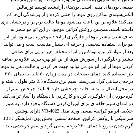
طبیعی یون‌های منفی است. یون‌های آزادشده توسط تورمالین
الکتریسیته‌ی ساکن روی موها را خنثی کرده و از وزشدگی آن‌ها کم
می‌کند؛ علاوه ‌بر این باعث می‌شود مو ها حالت نرم ‌تر و درخشان‌ تری
داشته باشند. همچنین روکش کراتین موجود در این اتو مو منجر به
صاف شدن بیشتر موها و جلوگیری از ایجاد موخوره می شود. این اتو
مو برای استفاده شخصی و حرفه ای بسیار مناسب است و می توانید
بعد از مواد کراتین، بوتاکس و انواع مختلف هیر تراپی برای صافی
بیشتر و جلوگیری از سوزش موها از این اتو بهره ببرید. علاوه بر صاف
کردن موها از این اتو مو می توانید جهت فر کردن و حالت دهی به موها
نیز استفاده کنید. دمای صفحات در مدت‌ زمان ۳۰ ثانیه به دمای ۲۳۰
درجه‌ی سانتی ‌گراد می‌رسند. سیم برق دستگاه 2.5 متر طول داشته و
در محل اتصال به بدنه، حالت چرخشی دارد. قابلیت چرخش سیم از
گره‌خوردن آن جلوگیری کرده و کارکردن با دستگاه را آسان‌تر می‌کند.
در انتهای سیم حلقه‌ای برای آویزان‌کردن دستگاه وجود دارد. به طور
خلاصه اتو مو کراتینه لمسی وربنا مدل VR-4022 دارای پوشش
سرامیکی با روکش کراتین، صفحه لمسی، پخش یون، نمایشگر LCD،
گرم شدن سریع تا دمای ۲۳۰ درجه سانتی گراد و سیم چرخشی بلند