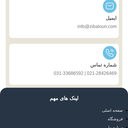
ایمیل
info@zibaloun.com
شماره تماس
021-28426469 | 031-33686592
لینک های مهم
صفحه اصلی
فروشگاه
درباره ما