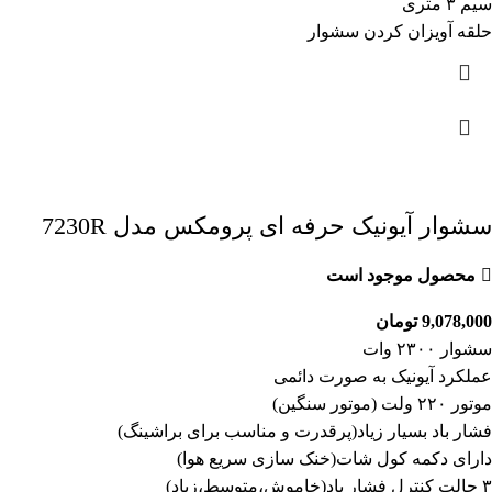
سیم ۳ متری
حلقه آویزان کردن سشوار
سشوار آیونیک حرفه ای پرومکس مدل 7230R
محصول موجود است
9,078,000
تومان
سشوار ۲۳۰۰ وات
عملکرد آیونیک به صورت دائمی
موتور ۲۲۰ ولت (موتور سنگین)
فشار باد بسیار زیاد(پرقدرت و مناسب برای براشینگ)
دارای دکمه کول شات(خنک سازی سریع هوا)
۳ حالت کنترل فشار باد(خاموش،متوسط،زیاد)