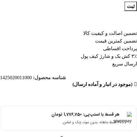
ثبت
تضمین اصالت و کیفیت کالا
تضمین کمترین قیمت
پرداخت اقساطی
۳٪ کش بک و شارژ کیف پول
ارسال سریع
شناسه محصول:
1425020011000
(موجود در انبار و آماده ارسال)
هر قسط با اسنپ‌پی:
1,776,750
تومان
۴ قسط ماهانه. بدون سود، چک و ضامن.