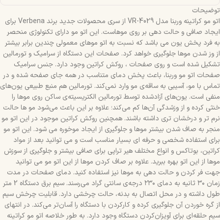
توضیحات
اتو مو کراتینه وربنا مدل VR-4029 از سری محصولات جدید برند Verbena برای
ایجاد صافی و حالت دهی بر روی موهاست. این اتو مو دارای تکنولوژی منحصر
به فرد پخش یون می باشد که نسبت به اتو موهای معمولی چندین برابر بیشتر
از وز شدن موها جلوگیری خواهد کرد. صفحات این دستگاه از سرامیک و تورمالین
تشکیل شده است و روی صفحات ، روکش کراتین وجود دارد. جنس سرامیک
صفحات اتو مو وربنا، باعث پخش دمای متناسب در همه جای صفحه شده و در
تماس با مو، آسیبی به ساقه‌ی مو وارد نمی‌کند. تورمالین هم منبع طبیعی یون‌های
منفی است. یون‌های آزادشده توسط تورمالین الکتریسیته‌ی ساکن روی موها را
خنثی کرده و از وزشدگی آن‌ها کم می‌کند؛ علاوه ‌بر این باعث می‌شود مو ها حالت
نرم ‌تر و درخشان‌ تری داشته باشند. همچنین روکش کراتین موجود در این اتو مو
منجر به صاف شدن بیشتر موها و جلوگیری از ایجاد موخوره می شود. این اتو مو
برای استفاده شخصی و حرفه ای بسیار مناسب است و می توانید بعد از مواد
کراتین، بوتاکس و انواع مختلف هیر تراپی برای صافی بیشتر و جلوگیری از سوزش
موها از این اتو بهره ببرید. علاوه بر صاف کردن موها از این اتو مو می توانید
جهت فر کردن و حالت دهی به موها نیز استفاده کنید. دمای صفحات در مدت‌
زمان ۳۰ ثانیه به دمای ۲۳۰ درجه‌ی سانتی ‌گراد می‌رسند. سیم برق دستگاه 2 متر
طول داشته و در محل اتصال به بدنه، حالت چرخشی دارد. قابلیت چرخش سیم
از گره‌ خوردن آن جلوگیری کرده و کارکردن با دستگاه را آسان‌تر می‌کند. در انتهای
سیم حلقه‌ای برای آویزان‌کردن دستگاه وجود دارد. به طور خلاصه اتو مو کراتینه