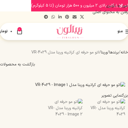
ارسال رایگان بالای 2 میلیون و 500 هزار تومان (تا 5 کیلوگرم)
عبور به ناوبری
رفتن به محتوای اصلی
0
منو
0
تومان
خانه
برندها
وربنا
اتو مو حرفه ای کراتینه وربنا مدل VR-4029
بازگشت به محصولات
بزرگنمایی تصویر