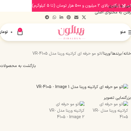
ارسال رایگان بالای 2 میلیون و 500 هزار تومان (تا 5 کیلوگرم)
عبور به ناوبری
رفتن به محتوای اصلی
0
منو
0
تومان
خانه
برندها
وربنا
اتو مو حرفه ای کراتینه وربنا مدل VR-4105
بازگشت به محصولات
بزرگنمایی تصویر