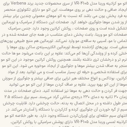
اتو مو کراتینه وربنا مدل VR-4105 از سری محصولات جدید برند Verbena برای
ایجاد صافی و حالت دهی بر روی موهاست. این اتو مو دارای تکنولوژی منحصر
به فرد پخش یون می باشد که نسبت به اتو موهای معمولی چندین برابر بیشتر
از وز شدن موها جلوگیری خواهد کرد. صفحات این دستگاه از سرامیک و تورمالین
تشکیل شده است و روی صفحات ، روکش کراتین وجود دارد. جنس سرامیک
صفحات اتو مو وربنا، باعث پخش دمای متناسب در همه جای صفحه شده و در
تماس با مو، آسیبی به ساقه‌ی مو وارد نمی‌کند. تورمالین هم منبع طبیعی یون‌های
منفی است. یون‌های آزادشده توسط تورمالین الکتریسیته‌ی ساکن روی موها را
خنثی کرده و از وزشدگی آن‌ها کم می‌کند؛ علاوه ‌بر این باعث می‌شود مو ها حالت
نرم ‌تر و درخشان‌ تری داشته باشند. همچنین روکش کراتین موجود در این اتو مو
منجر به صاف شدن بیشتر موها و جلوگیری از ایجاد موخوره می شود. این اتو مو
برای استفاده شخصی و حرفه ای بسیار مناسب است و می توانید بعد از مواد
کراتین، بوتاکس و انواع مختلف هیر تراپی برای صافی بیشتر و جلوگیری از سوزش
موها از این اتو بهره ببرید. علاوه بر صاف کردن موها از این اتو مو می توانید
جهت فر کردن و حالت دهی به موها نیز استفاده کنید. دمای صفحات در مدت‌
زمان ۳۰ ثانیه به دمای ۲۳۰ درجه‌ی سانتی ‌گراد می‌رسند. سیم برق دستگاه 2.5
متر طول داشته و در محل اتصال به بدنه، حالت چرخشی دارد. قابلیت چرخش
سیم از گره‌ خوردن آن جلوگیری کرده و کارکردن با دستگاه را آسان‌تر می‌کند. در
انتهای سیم حلقه‌ای برای آویزان‌کردن دستگاه وجود دارد. به طور خلاصه اتو مو
کراتینه لمسی وربنا مدل VR-4105 دارای پوشش سرامیکی با روکش کراتین،