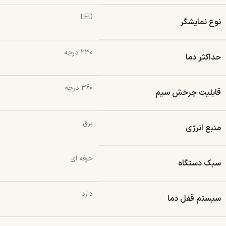
LED
نوع نمایشگر
230 درجه
حداکثر دما
360 درجه
قابلیت چرخش سیم
برق
منبع انرژی
حرفه ای
سبک دستگاه
دارد
سیستم قفل دما