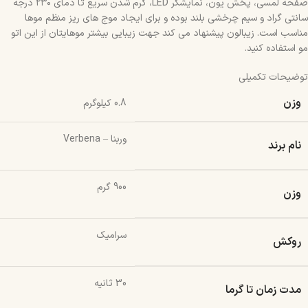
صفحه لمسی، پخش یون، نمایشگر LED، گرم شدن سریع تا دمای ۲۳۰ درجه
سانتی گراد و سیم چرخشی بلند بوده و برای ایجاد موج های ریز منظم موها
مناسب است. زیبالون پیشنهاد می کند جهت زیبایی بیشتر موهایتان از این اتو
مو استفاده کنید.
توضیحات تکمیلی
وزن
0.8 کیلوگرم
وربنا – Verbena
نام برند
900 گرم
وزن
سرامیک
روکش
30 ثانیه
مدت زمان تا گرما