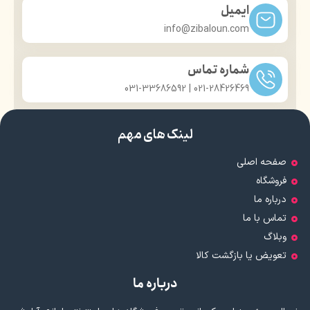
ایمیل
info@zibaloun.com
شماره تماس
021-28426469 | 031-33686592
لینک های مهم
صفحه اصلی
فروشگاه
درباره ما
تماس با ما
وبلاگ
تعویض یا بازگشت کالا
درباره ما