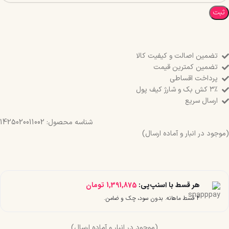
ثبت
تضمین اصالت و کیفیت کالا
تضمین کمترین قیمت
پرداخت اقساطی
۳٪ کش بک و شارژ کیف پول
ارسال سریع
شناسه محصول:
1425020011002
(موجود در انبار و آماده ارسال)
هر قسط با اسنپ‌پی:
1,391,875
تومان
۴ قسط ماهانه. بدون سود، چک و ضامن.
(موجود در انبار و آماده ارسال)