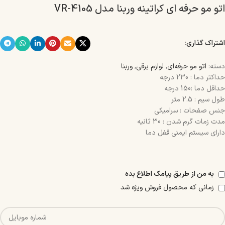
اتو مو حرفه ای کراتینه وربنا مدل VR-4105
اشتراک گذاری:
دسته:
اتو مو حرفه‌ای
,
لوازم برقی
,
وربنا
حداکثر دما : 230 درجه
حداقل دما :150 درجه
طول سیم : 2.5 متر
جنس صفحات : سرامیکی
مدت زمات گرم شدن : 30 ثانیه
دارای سیستم ایمنی قفل دما
به من از طریق پیامک اطلاع بده
زمانی که محصول فروش ویژه شد