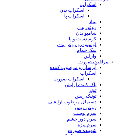
اسکراب
اسکراب بدن
اسکراب پا
پماد
روغن بدن
شامپو بدن
کرم دست و پا
لوسیون و روغن بدن
نمک حمام
وازلین
مراقبت صورت
آبرسان و مرطوب کننده
اسکراب
اسکراب صورت
پاک کننده آرایش
تونر
تونیک ریش
دستمال مرطوب آرایشی
روغن ریش
سرم پوست
سرم دور چشم
سرم مژه
شوینده صورت