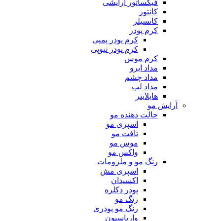
فیکساتور آرایشی
کانتور
کانسیلر
کرم پودر
کرم پودر پمپی
کرم پودر تیوپی
کرم موس
مداد ابرو
مداد چشم
مداد لب
هایلایتر
آرایش مو
حالت دهنده مو
اسپری مو
تافت مو
موس مو
واکس مو
رنگ مو و ملزومات
اسپری مش
اکسیدان
پودر دکلره
رنگ مو
رنگ مو پودری
واریاسیون