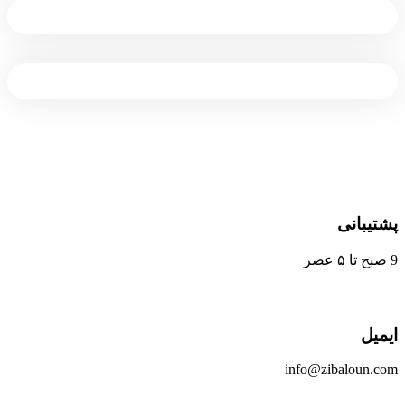
info@zib