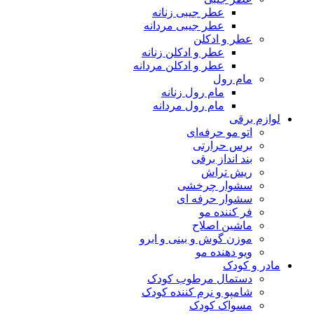
عطر جیبی زنانه
عطر جیبی مردانه
عطر و ادکلن
عطر و ادکلن زنانه
عطر و ادکلن مردانه
مام رول
مام رول زنانه
مام رول مردانه
زم برقی
اتو مو حرفه‌ای
برس حرارتی
بند انداز برقی
ریش تراش
سشوار چرخشی
سشوار حرفه ای
فر کننده‌ مو
ماشین اصلاح
موزن گوش و بینی و ابرو
ویو دهنده مو
ر و کودک
دستمال مرطوب کودک
شامپو و نرم کننده کودک
مسواک کودک