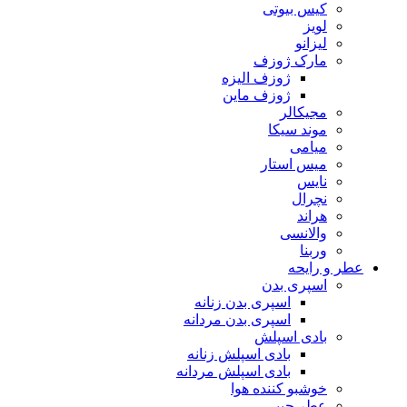
کیس بیوتی
لویز
لیزانو
مارک ژوزف
ژوزف الیزه
ژوزف ماین
مجیکالر
موند سیکا
میامی
میس استار
نایس
نچرال
هراند
والانسی
وربنا
 و رایحه
اسپری بدن
اسپری بدن زنانه
اسپری بدن مردانه
بادی اسپلش
بادی اسپلش زنانه
بادی اسپلش مردانه
خوشبو کننده هوا
عطر جیبی