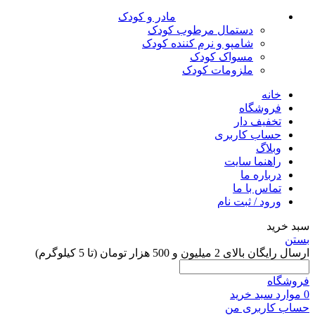
مادر و کودک
دستمال مرطوب کودک
شامپو و نرم کننده کودک
مسواک کودک
ملزومات کودک
ه
شگاه
یف دار
ب کاربری
اگ
نما سایت
ره ما
س با ما
 / ثبت نام
و 500 هزار تومان (تا 5 کیلوگرم)
د خرید
ربری من