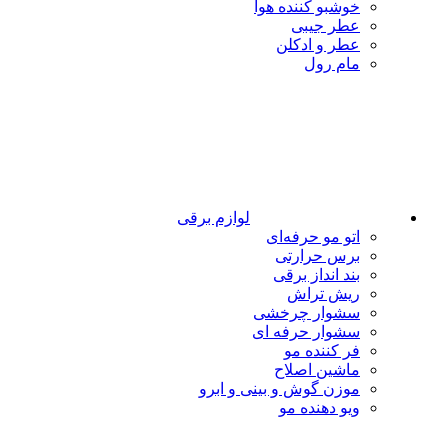
خوشبو کننده هوا
عطر جیبی
عطر و ادکلن
مام رول
لوازم برقی
اتو مو حرفه‌ای
برس حرارتی
بند انداز برقی
ریش تراش
سشوار چرخشی
سشوار حرفه ای
فر کننده‌ مو
ماشین اصلاح
موزن گوش و بینی و ابرو
ویو دهنده مو