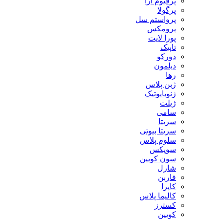
پرفیوم آرا
پرگولا
پرواستم سل
پرومکس
پورا لایت
تاپیک
دورکو
دیلمون
رها
ژبن پلاس
ژنوبایوتیک
ژیلت
سامی
سریتا
سریتا بیوتی
سلوم پلاس
سوپکس
سون کویین
شارل
فاربن
کاپرا
کالیما پلاس
کسترز
کویین