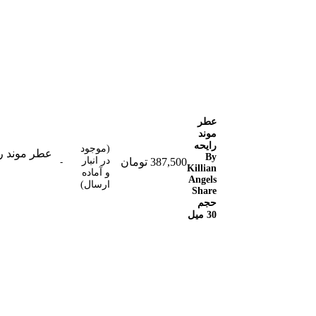
عطر
موند
رایحه
(موجود
عطر موند رایحه By Killian Angels Share حجم 30 میل عدد
By
در انبار
387,500
تومان
Killian
و آماده
Angels
ارسال)
Share
حجم
30 میل