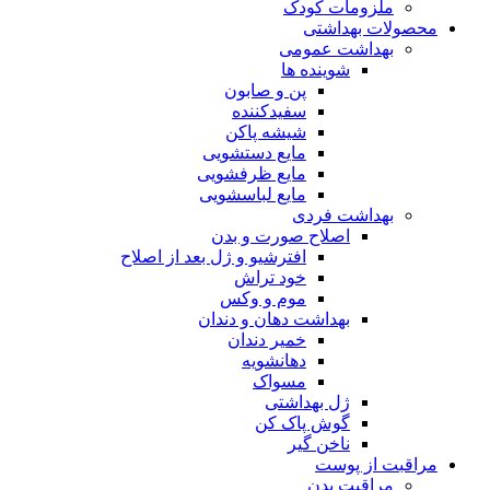
ملزومات کودک
ولات بهداشتی
بهداشت عمومی
شوینده ها
پن و صابون
سفیدکننده
شیشه پاکن
مایع دستشویی
مایع ظرفشویی
مایع لباسشویی
بهداشت فردی
اصلاح صورت و بدن
افترشیو و ژل بعد از اصلاح
خود تراش
موم و وکس
بهداشت دهان و دندان
خمیر دندان
دهانشویه
مسواک
ژل بهداشتی
گوش پاک کن
ناخن گیر
قبت از پوست
مراقبت بدن