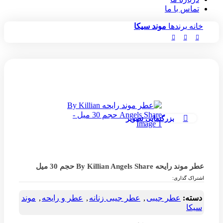
س با ما
برندها
موند سیکا
بزرگنمایی تصویر
By Killian Angels Share حجم 30 میل
گذاری:
:
عطر جیبی
,
عطر جیبی زنانه
,
عطر و رایحه
,
موند