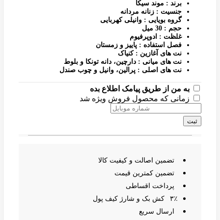
برند : موند سیکا
جنسیت : زنانه مردانه
گروه بویایی : وانیلی کهربایی
حجم : 30 میل
غلظت : ادوپرفیوم
فصل استفاده : پاییز و زمستان
نت های آغازین : کنیاک
نت های میانی : دارچین، دانه تونکا و بلوط
نت های اصلی : پرالین، وانیل و چوب صندل
ه من از طریق پیامک اطلاع بده
انی که محصول فروش ویژه شد
تضمین اصالت و کیفیت کالا
تضمین کمترین قیمت
پرداخت اقساطی
۳٪ کش بک و شارژ کیف پول
ارسال سریع