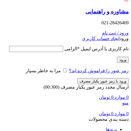
و راهنمایی
021-
 نام
د حساب کاربری
ی یا آدرس ایمیل
*
الزامی
را فراموش کرده اید؟
مرا به خاطر بسپار
مز عبور یکبار مصرف
دد رمز عبور یکبار مصرف
(00:
300
)
تومان
تومان
ی محصولات
ها