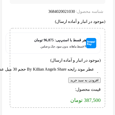
سه محصول:
3684020021030
د در انبار و آماده ارسال)
هر قسط با اسنپ‌پی:
96,875
تومان
۴ قسط ماهانه. بدون سود، چک و ضامن.
وجود در انبار و آماده ارسال)
عطر موند رایحه By Killian Angels Share حجم 30 میل عدد
فزودن به سبد خرید
مت محصول:​
387,5
تومان