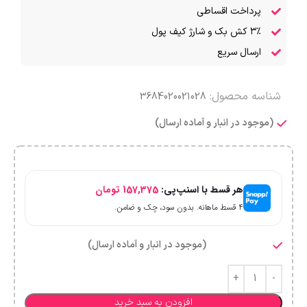
پرداخت اقساطی
۳٪ کش بک و شارژ کیف پول
ارسال سریع
شناسه محصول:
3684020021028
(موجود در انبار و آماده ارسال)
هر قسط با اسنپ‌پی:
157,375
تومان
۴ قسط ماهانه. بدون سود، چک و ضامن.
(موجود در انبار و آماده ارسال)
افزودن به سبد خرید