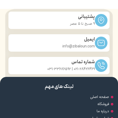
پشتیبانی
9 صبح تا ۵ عصر
ایمیل
info@zibaloun.com
شماره تماس
021-28426469 | 031-33686592
لینک های مهم
صفحه اصلی
فروشگاه
درباره ما