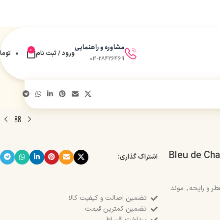
مشاوره و راهنمایی
0
ورود / ثبت نام
0
توما
021-28426469
نه موند رایحه Bleu de Chanel
اشتراک گذاری:
طر و رایحه
,
موند
تضمین اصالت و کیفیت کالا
تضمین کمترین قیمت
پرداخت اقساطی