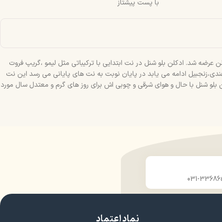
با پست پیشتاز
وع به فعالیت کرد. بلو شنلBleu de Chanel عطر محبوب شنل با رایحه خنک و تلخ در سال 2010 به بازار عطر و ادکلن عرضه شد. ادکلن بلو شنل در نت ابتدایی با ترکیباتی مثل لیمو ،گریپ فروت
هندی،زنجبیل ادامه می یابد در پایان نوبت به نت های پایانی می رسد این نت
لو شنل با حال و هوای شرقی و چوبی اش برای روز های گرم و معتدل سال مورد
نماد اعتماد