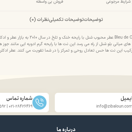
و شرایط مرجوعی
فروش بی واسطه
توضیحات
توضیحات تکمیلی
نظرات (0)
برند شنل Chanel در سال 1909 در انگلستان شر
ی میانی بلو شنل از راه می رسد این نت ها با رایحه گرم ادویه ایی مانند جوز 
ب این نت ها حس تعادل روحی و تمرکز را در شما تقویت می کنند. عطر ادکلن ب
یمیل
شماره تماس
021-28426469 | 031-33686592
info@zibaloun.co
درباره ما