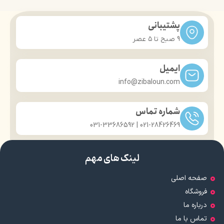
پشتیبانی
9 صبح تا ۵ عصر
ایمیل
info@zibaloun.com
شماره تماس
021-28426469 | 031-33686592
لینک های مهم
صفحه اصلی
فروشگاه
درباره ما
تماس با ما