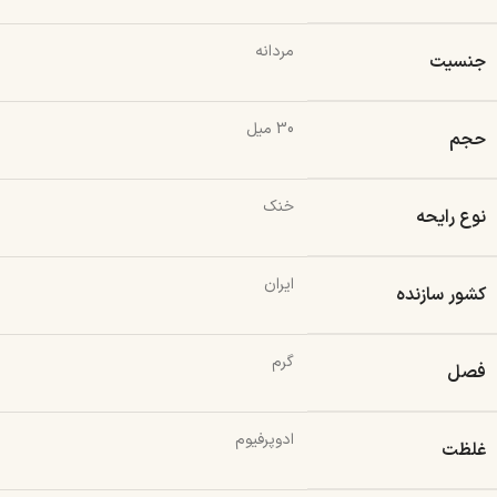
مردانه
جنسیت
30 میل
حجم
خنک
نوع رایحه
ایران
کشور سازنده
گرم
فصل
ادوپرفیوم
غلظت