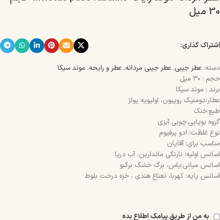
30 میل
اشتراک گذاری:
دسته:
عطر جیبی
,
عطر جیبی مردانه
,
عطر و رایحه
,
موند سیکا
حجم : ۳۰ میل
برند : موند سیکا
عطار:دومنیک روپیون، اولیویه پولژ
طبع:خنک
گروه بویایی:چوبی آبزی
نوع غلظت: ادو پرفیوم
مناسب برای: آقایان
اسانس اولیه: نارنگی ماندارین، آب دریا
اسانس میانی:یاس، برگ خشک برگبو
اسانس پایه: کهربا، نعناع هندی ، خزه درخت بلوط
به من از طریق پیامک اطلاع بده