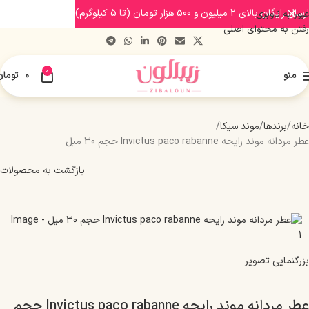
ارسال رایگان بالای 2 میلیون و 500 هزار تومان (تا 5 کیلوگرم)
عبور به ناوبری
رفتن به محتوای اصلی
0
منو
0
تومان
خانه
برندها
موند سیکا
عطر مردانه موند رایحه Invictus paco rabanne حجم 30 میل
بازگشت به محصولات
بزرگنمایی تصویر
عطر مردانه موند رایحه Invictus paco rabanne حجم