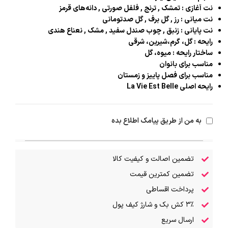
نت آغازی : تمشک , ترنج , فلفل صورتی , دانه‌های قرمز
نت میانی : رز , گل برف , گل صدتومانی
نت پایانی : زنبق , چوب صندل سفید , مشک , نعناع هندی
رایحه : گل، گرم،شیرین، شرقی
ساختار رایحه : میوه، گل
مناسب برای بانوان
مناسب برای فصل پاییز و زمستان
رایحه اصلی La Vie Est Belle
به من از طریق پیامک اطلاع بده
تضمین اصالت و کیفیت کالا
تضمین کمترین قیمت
پرداخت اقساطی
۳٪ کش بک و شارژ کیف پول
ارسال سریع