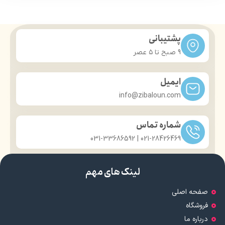
پشتیبانی
9 صبح تا ۵ عصر
ایمیل
info@zibaloun.com
شماره تماس
021-28426469 | 031-33686592
لینک های مهم
صفحه اصلی
فروشگاه
درباره ما