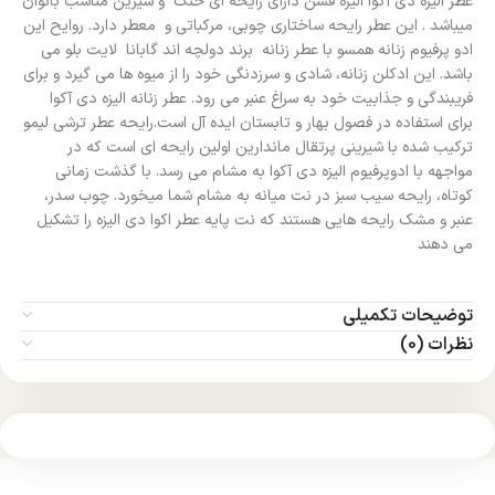
عطر الیزه دی آکوا الیزه فشن دارای رایحه ای خنک و شیرین مناسب بانوان
میباشد . این عطر رایحه ساختاری چوبی، مرکباتی و معطر دارد. روایح این
ادو پرفیوم زنانه همسو با عطر زنانه برند دولچه اند گابانا لایت بلو می
باشد. این ادکلن زنانه، شادی و سرزدنگی خود را از میوه ها می گیرد و برای
فریبندگی و جذابیت خود به سراغ عنبر می رود. عطر زنانه الیزه دی آکوا
برای استفاده در فصول بهار و تابستان ایده آل است.رایحه عطر ترشی لیمو
ترکیب شده با شیرینی پرتقال ماندارین اولین رایحه ای است که در
مواجهه با ادوپرفیوم الیزه دی آکوا به مشام می رسد. با گذشت زمانی
کوتاه، رایحه سیب سبز در نت میانه به مشام شما میخورد. چوب سدر،
عنبر و مشک رایحه هایی هستند که نت پایه عطر اکوا دی الیزه را تشکیل
می دهند
توضیحات تکمیلی
نظرات (0)