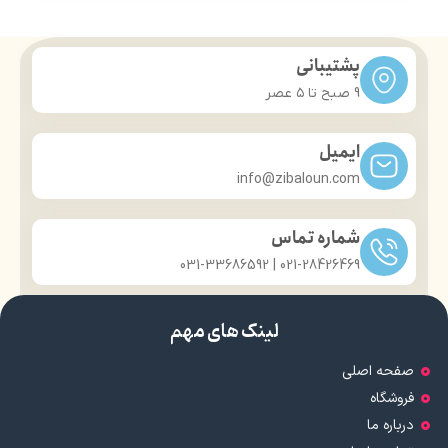
پشتیبانی
9 صبح تا ۵ عصر
ایمیل
info@zibaloun.com
شماره تماس
021-28426469 | 031-33686592
لینک های مهم
صفحه اصلی
فروشگاه
درباره ما