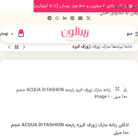
ارسال رایگان بالای 2 میلیون و 500 هزار تومان (تا 5 کیلوگرم)
عبور به ناوبری
رفتن به محتوای اصلی
0
منو
0
تومان
خانه
برندها
مارک ژوزف
ژوزف الیزه
بزرگنمایی تصویر
ادکلن زنانه مارک ژوزف الیزه رایحه ACQUA DI FASHION حجم
100 میل