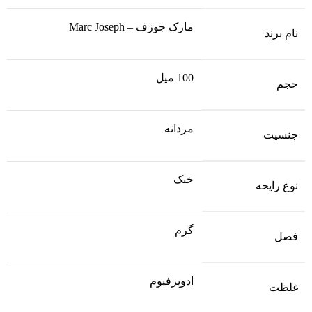
مارک جوزف – Marc Joseph
نام برند
100 میل
حجم
مردانه
جنسیت
خنک
نوع رایحه
گرم
فصل
ادوپرفیوم
غلظت