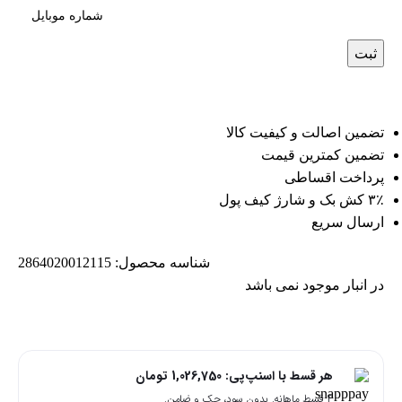
ثبت
تضمین اصالت و کیفیت کالا
تضمین کمترین قیمت
پرداخت اقساطی
۳٪ کش بک و شارژ کیف پول
ارسال سریع
شناسه محصول:
2864020012115
در انبار موجود نمی باشد
هر قسط با اسنپ‌پی:
1,026,750
تومان
۴ قسط ماهانه. بدون سود، چک و ضامن.