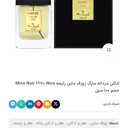
بزرگنمایی تصویر
ادکلن مردانه مارک ژوزف ماین رایحه Mine Noir 1970 Nice
حجم 100 میل
اشتراک گذاری:
دسته:
ژوزف ماین
,
عطر و ادکلن
,
عطر و ادکلن زنانه
,
عطر و رایحه
,