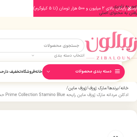
عبور به ناوبری
ارسال رایگان بالای 2 میلیون و 500 هزار تومان (تا 5 کیلوگرم)
رفتن به محتوای اصلی
انتخاب دسته بندی
دسته بندی محصولات
خانه
فروشگاه
تخفیف دار
حسا
خانه
برندها
مارک ژوزف
ژوزف ماین
ادکلن مردانه مارک ژوزف ماین رایحه Prime Collection Stamino Blue حجم 100 میل