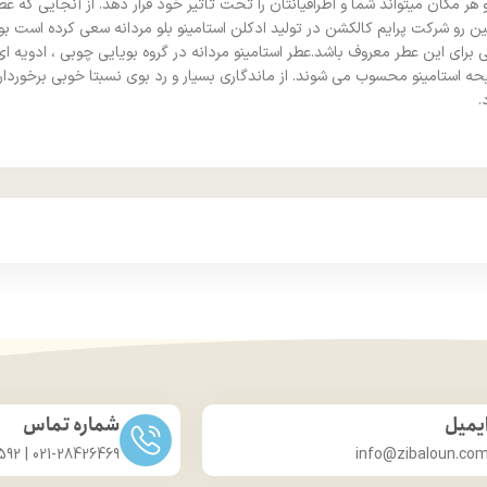
و هر مکان میتواند شما و اطرافیانتان را تحت تاثیر خود قرار دهد. از آنجایی که
ین رو شرکت پرایم کالکشن در تولید ادکلن استامینو بلو مردانه سعی کرده است بوی
ی برای این عطر معروف باشد.عطر استامینو مردانه در گروه بویایی چوبی ، ادویه 
ایحه استامینو محسوب می شوند. از ماندگاری بسیار و رد بوی نسبتا خوبی برخوردا
.
یمیل
شماره تماس
021-28426469 | 031-33686592
info@zibaloun.co