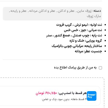
دسته:
ژوزف ماین
,
عطر و ادکلن
,
عطر و ادکلن مردانه
,
عطر و رایحه
,
مارک ژوزف
نت اولیه : لیمو ترش ، گریپ فروت
نت میانی : جوز ، خس خس
نت پایه : چوب صندل ، صمغ کندور ، سدر
گروه بویایی: خنک و تازه
ساختار رایحه: مرکباتی.چوبی.بالزامیک
جنسیت عطر: مردانه
به من از طریق پیامک اطلاع بده
هر قسط با اسنپ‌پی:
670,750
تومان
۴ قسط ماهانه. بدون سود، چک و ضامن.