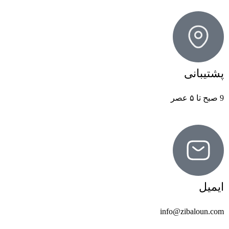
پشتیبانی
9 صبح تا ۵ عصر
ایمیل
info@zibaloun.com