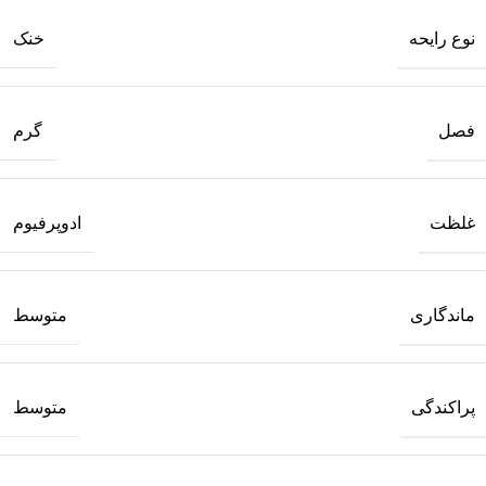
نوع رایحه
خنک
فصل
گرم
غلظت
ادوپرفیوم
ماندگاری
متوسط
پراکندگی
متوسط