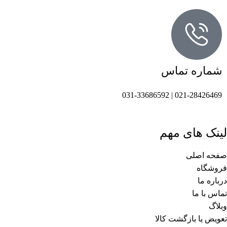
شماره تماس
021-28426469 | 031-33686592
لینک های مهم
صفحه اصلی
فروشگاه
درباره ما
تماس با ما
وبلاگ
تعویض یا بازگشت کالا