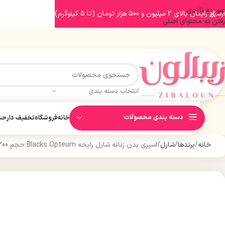
عبور به ناوبری
ارسال رایگان بالای 2 میلیون و 500 هزار تومان (تا 5 کیلوگرم)
رفتن به محتوای اصلی
انتخاب دسته بندی
دسته بندی محصولات
خانه
فروشگاه
تخفیف دار
حسا
خانه
برندها
شارل
اسپری بدن زنانه شارل رایحه Blacks Opteum حجم 200 میل