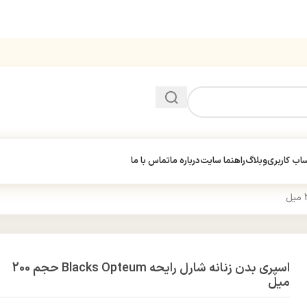
ب کاربری
وبلاگ
راهنما سایت
درباره ما
تماس با ما
اسپری بدن زنانه شارل رایحه Blacks Opteum حجم 200
میل