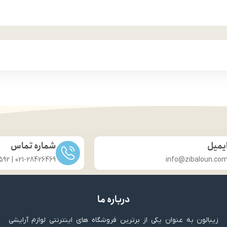
یمیل
شماره تماس
021-28426469 | 031-33686592
info@zibaloun.co
درباره ما
زیبالون به عنوان یکی از برترین فروشگاه های اینترنتی لوازم آرایشی