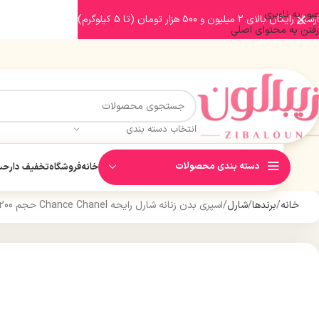
عبور به ناوبری
ارسال رایگان بالای 2 میلیون و 500 هزار تومان (تا 5 کیلوگرم)
رفتن به محتوای اصلی
انتخاب دسته بندی
دسته بندی محصولات
خانه
فروشگاه
تخفیف دار
حسا
خانه
برندها
شارل
اسپری بدن زنانه شارل رایحه Chance Chanel حجم 200 میل