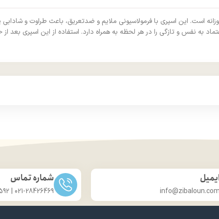
 روزانه است. این اسپری با فرمولاسیونی ملایم و ضد‌تعریق، باعث طراوت و شاداب
اد‌ به‌ نفس و تازگی را در هر لحظه به همراه دارد. استفاده از این اسپری بعد از
یمیل
شماره تماس
021-28426469 | 031-33686592
info@zibaloun.co