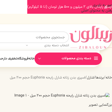
عبور به ناوبری
ارسال رایگان بالای 2 میلیون و 500 هزار تومان (تا 5 کیلوگرم)
رفتن به محتوای اصلی
انتخاب دسته بندی
دسته بندی محصولات
خانه
فروشگاه
تخفیف دار
حسا
خانه
برندها
شارل
اسپری بدن زنانه شارل رایحه Euphoria حجم 200 میل
بزرگنمایی تصویر