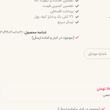
تضمین اصالت و کیفیت کالا
تضمین کمترین قیمت
پرداخت اقساطی
۳٪ کش بک و شارژ کیف پول
ارسال سریع
شناسه محصول:
3044030011031
(موجود در انبار و آماده ارسال)
11
تومان
(موجود در انبار و آماده ارسال)