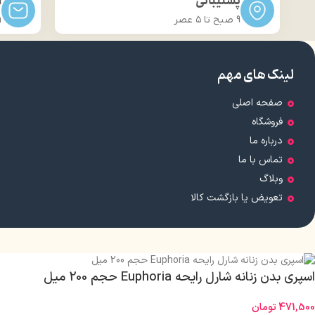
پشتیبانی
ا
9 صبح تا ۵ عصر
m
لینک های مهم
صفحه اصلی
فروشگاه
درباره ما
تماس با ما
وبلاگ
تعویض یا بازگشت کالا
اسپری بدن زنانه شارل رایحه Euphoria حجم 200 میل
471,500
تومان