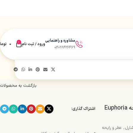
مشاوره و راهنمایی
0
ورود / ثبت نام
0
توما
021-28426469
بازگشت به محصولات
اسپری بدن زنانه شارل رایحه Euphoria
اشتراک گذاری:
ارل
,
عطر و رایحه