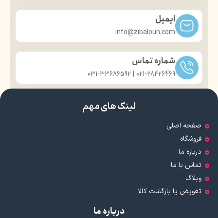
ایمیل
info@zibaloun.com
شماره تماس
021-28426469 | 031-33686592
لینک های مهم
صفحه اصلی
فروشگاه
درباره ما
تماس با ما
وبلاگ
تعویض یا بازگشت کالا
درباره ما