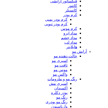
فیکساتور آرایشی
کانتور
کانسیلر
کرم پودر
کرم پودر پمپی
کرم پودر تیوپی
کرم موس
مداد ابرو
مداد چشم
مداد لب
هایلایتر
آرایش مو
حالت دهنده مو
اسپری مو
تافت مو
موس مو
واکس مو
رنگ مو و ملزومات
اسپری مش
اکسیدان
پودر دکلره
رنگ مو
رنگ مو پودری
واریاسیون