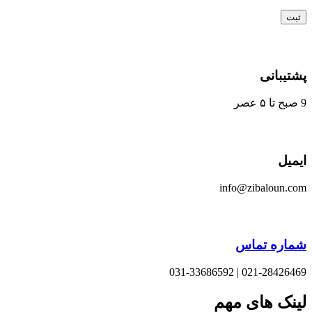
یبانی
یل
info@zibaloun.
اره تماس
021-28426469 | 031-33
نک های مهم