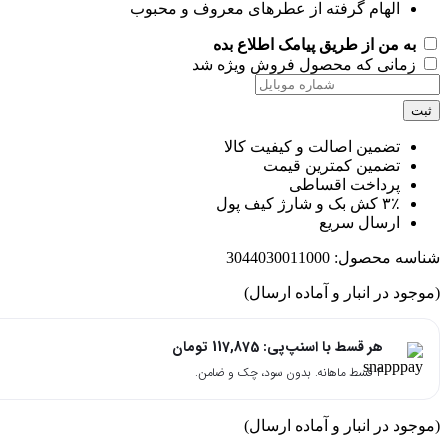
الهام گرفته از عطرهای معروف و محبوب
به من از طریق پیامک اطلاع بده
زمانی که محصول فروش ویژه شد
ت
تضمین اصالت و کیفیت کالا
تضمین کمترین قیمت
پرداخت اقساطی
۳٪ کش بک و شارژ کیف پول
ارسال سریع
اسه محصول:
3044030011000
جود در انبار و آماده ارسال)
هر قسط با اسنپ‌پی:
117,875
تومان
۴ قسط ماهانه. بدون سود، چک و ضامن.
جود در انبار و آماده ارسال)