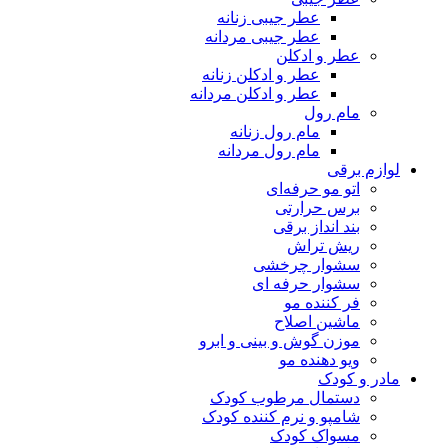
عطر جیبی زنانه
عطر جیبی مردانه
عطر و ادکلن
عطر و ادکلن زنانه
عطر و ادکلن مردانه
مام رول
مام رول زنانه
مام رول مردانه
لوازم برقی
اتو مو حرفه‌ای
برس حرارتی
بند انداز برقی
ریش تراش
سشوار چرخشی
سشوار حرفه ای
فر کننده‌ مو
ماشین اصلاح
موزن گوش و بینی و ابرو
ویو دهنده مو
مادر و کودک
دستمال مرطوب کودک
شامپو و نرم کننده کودک
مسواک کودک