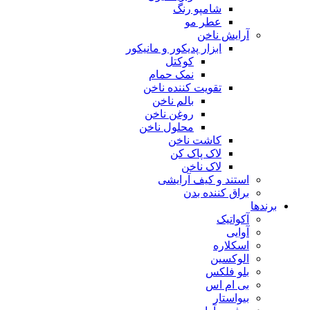
شامپو رنگ
عطر مو
آرایش ناخن
ابزار پدیکور و مانیکور
کوکتل
نمک حمام
تقویت کننده ناخن
بالم ناخن
روغن ناخن
محلول ناخن
کاشت ناخن
لاک پاک کن
لاک ناخن
استند و کیف آرایشی
براق کننده بدن
برندها
آکواتیک
آوایی
اسکلاره
الوکسین
بلو فلکس
بی ام اس
بیواستار