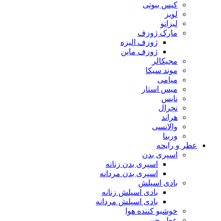
کیس بیوتی
لویز
لیزانو
مارک ژوزف
ژوزف الیزه
ژوزف ماین
مجیکالر
موند سیکا
میامی
میس استار
نایس
نچرال
هراند
والانسی
وربنا
عطر و رایحه
اسپری بدن
اسپری بدن زنانه
اسپری بدن مردانه
بادی اسپلش
بادی اسپلش زنانه
بادی اسپلش مردانه
خوشبو کننده هوا
عطر جیبی