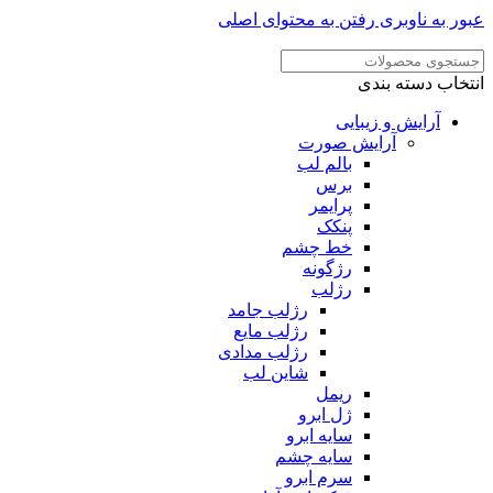
ر به ناوبری
رفتن به محتوای اصلی
خاب دسته بندی
آرایش و زیبایی
آرایش صورت
بالم لب
برس
پرایمر
پنکک
خط چشم
رژگونه
رژلب
رژلب جامد
رژلب مایع
رژلب مدادی
شاین لب
ریمل
ژل ابرو
سایه ابرو
سایه چشم
سرم ابرو