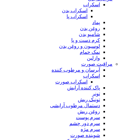
اسکراب
اسکراب بدن
اسکراب پا
پماد
روغن بدن
شامپو بدن
کرم دست و پا
لوسیون و روغن بدن
نمک حمام
وازلین
مراقبت صورت
آبرسان و مرطوب کننده
اسکراب
اسکراب صورت
پاک کننده آرایش
تونر
تونیک ریش
دستمال مرطوب آرایشی
روغن ریش
سرم پوست
سرم دور چشم
سرم مژه
شوینده صورت