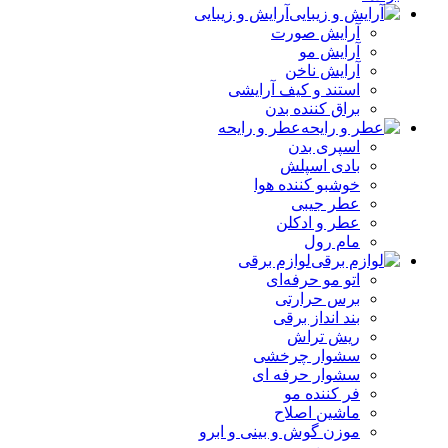
آرایش و زیبایی
آرایش صورت
آرایش مو
آرایش ناخن
استند و کیف آرایشی
براق کننده بدن
عطر و رایحه
اسپری بدن
بادی اسپلش
خوشبو کننده هوا
عطر جیبی
عطر و ادکلن
مام رول
لوازم برقی
اتو مو حرفه‌ای
برس حرارتی
بند انداز برقی
ریش تراش
سشوار چرخشی
سشوار حرفه ای
فر کننده‌ مو
ماشین اصلاح
موزن گوش و بینی و ابرو