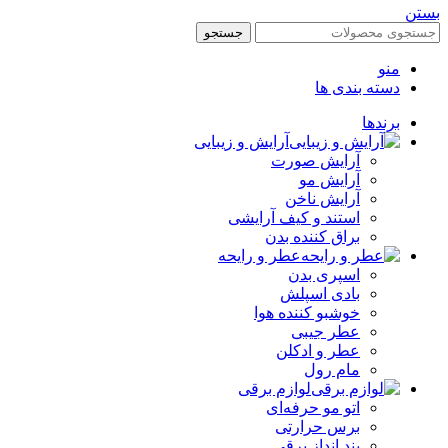
ن
جستجو
منو
دسته بندی ها
برندها
آرایش و زیبایی
آرایش صورت
آرایش مو
آرایش ناخن
استند و کیف آرایشی
براق کننده بدن
عطر و رایحه
اسپری بدن
بادی اسپلش
خوشبو کننده هوا
عطر جیبی
عطر و ادکلن
مام رول
لوازم برقی
اتو مو حرفه‌ای
برس حرارتی
بند انداز برقی