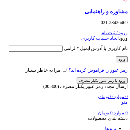
وره و راهنمایی
021-28426
د / ثبت نام
د
ایجاد حساب کاربری
 کاربری یا آدرس ایمیل
*
الزامی
ود
 عبور را فراموش کرده اید؟
مرا به خاطر بسپار
ود با رمز عبور یکبار مصرف
ال مجدد رمز عبور یکبار مصرف
(00:
300
)
وارد
0
تومان
وارد
0
تومان
ه بندی محصولات
برندها