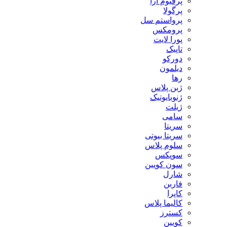
پرفیوم آرا
پرگولا
پرواستم سل
پرومکس
پورا لایت
تاپیک
دورکو
دیلمون
رها
ژبن پلاس
ژنوبایوتیک
ژیلت
سامی
سریتا
سریتا بیوتی
سلوم پلاس
سوپکس
سون کویین
شارل
فاربن
کاپرا
کالیما پلاس
کسترز
کویین