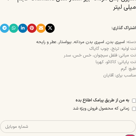
میلی لیتر
اشتراک گذاری:
دسته:
اسپری بدن
,
اسپری بدن مردانه
,
بیواستار
,
عطر و رایحه
نت اولیه: ترنج، چوب گایاک
نت میانی: فلفل سیچوان، خس خس، سدر
نت پایانی: کاکائو، کهربا
طبع: گرم
مناسب برای: آقایان
به من از طریق پیامک اطلاع بده
زمانی که محصول فروش ویژه شد