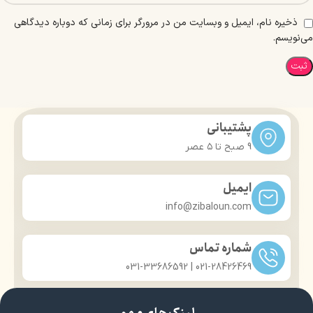
ذخیره نام، ایمیل و وبسایت من در مرورگر برای زمانی که دوباره دیدگاهی
می‌نویسم.
پشتیبانی
9 صبح تا ۵ عصر
ایمیل
info@zibaloun.com
شماره تماس
021-28426469 | 031-33686592