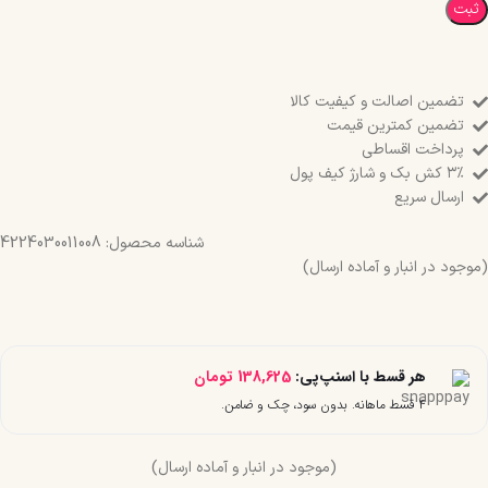
ثبت
تضمین اصالت و کیفیت کالا
تضمین کمترین قیمت
پرداخت اقساطی
۳٪ کش بک و شارژ کیف پول
ارسال سریع
شناسه محصول:
4224030011008
(موجود در انبار و آماده ارسال)
هر قسط با اسنپ‌پی:
138,625
تومان
۴ قسط ماهانه. بدون سود، چک و ضامن.
(موجود در انبار و آماده ارسال)