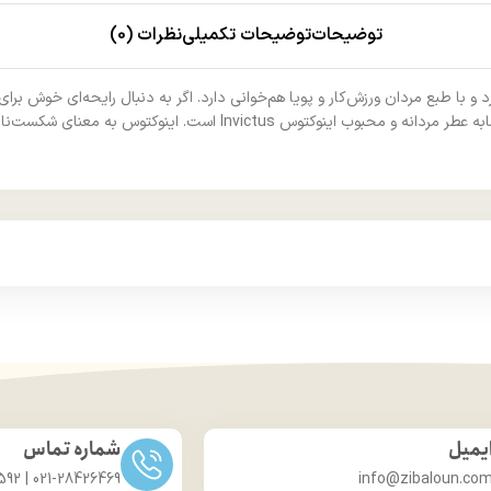
توضیحات
توضیحات تکمیلی
نظرات (0)
ای ملایم و طبعی خنک دارد و با طبع مردان ورزش‌کار و پویا هم‌‍‌خوانی دارد. اگر به دنبال را
ت‌ناپذیر است و نمایشی از قدرت، جسارت و سرزنده بودن یک مرد دارد.
یمیل
شماره تماس
021-28426469 | 031-33686592
info@zibaloun.co