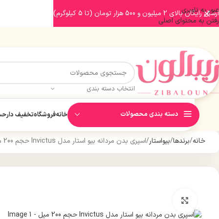
عبور به ناوبری
ارسال رایگان بالای 2 میلیون و 500 هزار تومان (تا 5 کیلوگرم)
رفتن به محتوای اصلی
انتخاب دسته بندی
دسته بندی محصولات
خانه
فروشگاه
تخفیف دار
حسا
خانه
برندها
بیواستار
اسپری بدن مردانه بیو استار مدل Invictus حجم 200 میل
بزرگنمایی تصویر