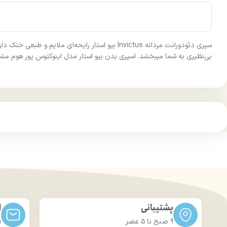
سپری دئودورانت مردانه Invictus بیو استار رایحه‌
بی‌نظیری به شما میبخشد. اسپری بدن بیو استار مدل اینوکتوس پور هوم مشابه عطر مردانه و محبوب اینوکتوس Invictus است. اینوکتوس به معنای شکس
پشتیبانی
ا
9 صبح تا ۵ عصر
m