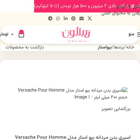
ارسال رایگان بالای 2 میلیون و 500 هزار تومان (تا 5 کیلوگرم)
عبور به ناوبری
رفتن به محتوای اصلی
0
منو
0
تومان
خانه
برندها
بیواستار
بازگشت به محصولات
بزرگنمایی تصویر
اسپری بدن مردانه بیو استار مدل Versache Pour Homme