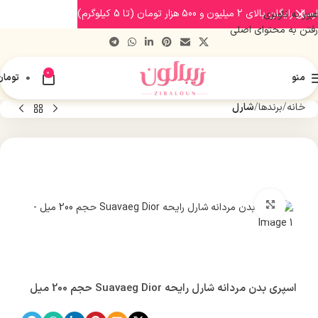
ارسال رایگان بالای 2 میلیون و 500 هزار تومان (تا 5 کیلوگرم)
عبور به ناوبری
رفتن به محتوای اصلی
0
منو
0
تومان
خانه
برندها
شارل
بزرگنمایی تصویر
اسپری بدن مردانه شارل رایحه Suavaeg Dior حجم 200 میل