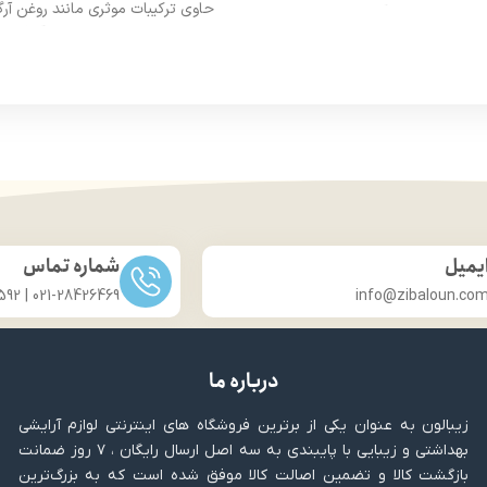
حاوی ترکیبات موثری مانند روغن آرگ
ت بخشیدن به آرایش مو
کراتین و عصاره آلوئه ورا
ز مو در برابر عوامل محیطی
تقویت مو
حجم 200 میلی لیتر
حاوی ویتامین B5، C و E
یمیل
شماره تماس
021-28426469 | 031-33686592
info@zibaloun.co
درباره ما
زیبالون به عنوان یکی از برترین فروشگاه های اینترنتی لوازم آرایشی
بهداشتی و زیبایی با پایبندی به سه اصل ارسال رایگان ، ۷ روز ضمانت
بازگشت کالا و تضمین اصالت کالا موفق شده است که به بزرگ‌ترین