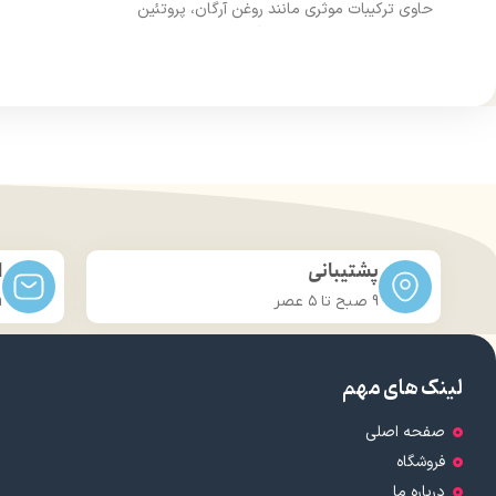
حاوی ترکیبات موثری مانند روغن آرگان، پروتئین
سرع
کراتین و عصاره آلوئه ورا
حفاظت ا
تقویت مو
حاوی ویتامین B5، C و E
پشتیبانی
ا
9 صبح تا ۵ عصر
m
لینک های مهم
صفحه اصلی
فروشگاه
درباره ما