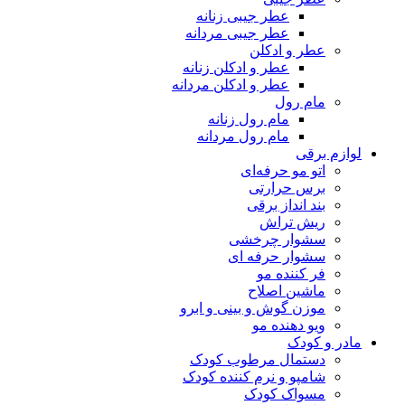
عطر جیبی زنانه
عطر جیبی مردانه
عطر و ادکلن
عطر و ادکلن زنانه
عطر و ادکلن مردانه
مام رول
مام رول زنانه
مام رول مردانه
لوازم برقی
اتو مو حرفه‌ای
برس حرارتی
بند انداز برقی
ریش تراش
سشوار چرخشی
سشوار حرفه ای
فر کننده‌ مو
ماشین اصلاح
موزن گوش و بینی و ابرو
ویو دهنده مو
مادر و کودک
دستمال مرطوب کودک
شامپو و نرم کننده کودک
مسواک کودک