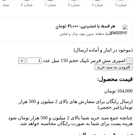
شماره 3
شماره 4
شماره 6
شماره 7
شماره 8
شماره 9
هر قسط با اسنپ‌پی:
41,000
تومان
۴ قسط ماهانه. بدون سود، چک و ضامن.
جود در انبار و آماده ارسال)
اسپری مش قرمز تاپیک حجم 150 میل عدد
زودن به سبد خرید
مت محصول:​
164,
تومان
ارسال رایگان برای سفارش های بالای 2 میلیون و 500 هزار
ان(غیر حجمی)
چنانچه جمع سبد خرید شما بالای 2 میلیون و 500 هزار تومان شود
نه پست برای شما به صورت رایگان محاسبه خواهد شد.