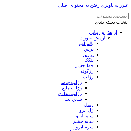
ر به ناوبری
رفتن به محتوای اصلی
خاب دسته بندی
آرایش و زیبایی
آرایش صورت
بالم لب
برس
پرایمر
پنکک
خط چشم
رژگونه
رژلب
رژلب جامد
رژلب مایع
رژلب مدادی
شاین لب
ریمل
ژل ابرو
سایه ابرو
سایه چشم
سرم ابرو