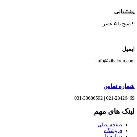
یبانی
یل
info@zibaloun.
اره تماس
021-28426469 | 031-33
نک های مهم
صفحه اصلی
فروشگاه
درباره ما