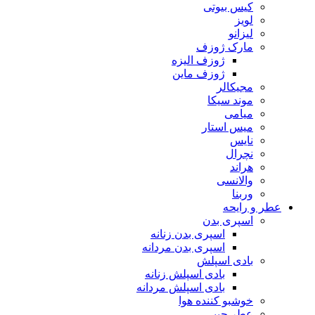
کیس بیوتی
لویز
لیزانو
مارک ژوزف
ژوزف الیزه
ژوزف ماین
مجیکالر
موند سیکا
میامی
میس استار
نایس
نچرال
هراند
والانسی
وربنا
عطر و رایحه
اسپری بدن
اسپری بدن زنانه
اسپری بدن مردانه
بادی اسپلش
بادی اسپلش زنانه
بادی اسپلش مردانه
خوشبو کننده هوا
عطر جیبی