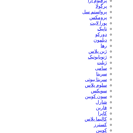
پرفیوم آرا
پرگولا
پرواستم سل
پرومکس
پورا لایت
تاپیک
دورکو
دیلمون
رها
ژبن پلاس
ژنوبایوتیک
ژیلت
سامی
سریتا
سریتا بیوتی
سلوم پلاس
سوپکس
سون کویین
شارل
فاربن
کاپرا
کالیما پلاس
کسترز
کویین