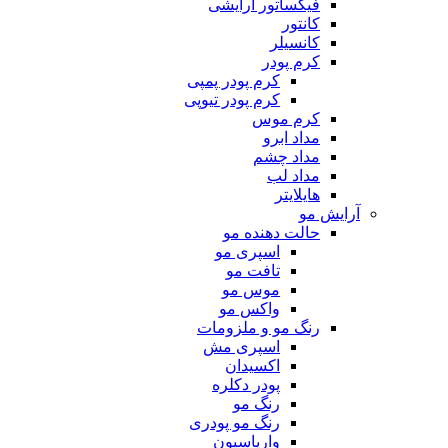
فیکساتور آرایشی
کانتور
کانسیلر
کرم پودر
کرم پودر پمپی
کرم پودر تیوپی
کرم موس
مداد ابرو
مداد چشم
مداد لب
هایلایتر
آرایش مو
حالت دهنده مو
اسپری مو
تافت مو
موس مو
واکس مو
رنگ مو و ملزومات
اسپری مش
اکسیدان
پودر دکلره
رنگ مو
رنگ مو پودری
واریاسیون