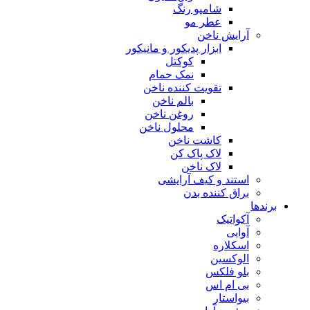
شامپو رنگ
عطر مو
آرایش ناخن
ابزار پدیکور و مانیکور
کوکتل
نمک حمام
تقویت کننده ناخن
بالم ناخن
روغن ناخن
محلول ناخن
کاشت ناخن
لاک پاک کن
لاک ناخن
استند و کیف آرایشی
براق کننده بدن
برندها
آکواتیک
آوایی
اسکلاره
الوکسین
بلو فلکس
بی ام اس
بیواستار