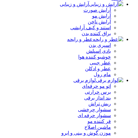
آرایش و زیبایی
آرایش صورت
آرایش مو
آرایش ناخن
استند و کیف آرایشی
براق کننده بدن
عطر و رایحه
اسپری بدن
بادی اسپلش
خوشبو کننده هوا
عطر جیبی
عطر و ادکلن
مام رول
لوازم برقی
اتو مو حرفه‌ای
برس حرارتی
بند انداز برقی
ریش تراش
سشوار چرخشی
سشوار حرفه ای
فر کننده‌ مو
ماشین اصلاح
موزن گوش و بینی و ابرو