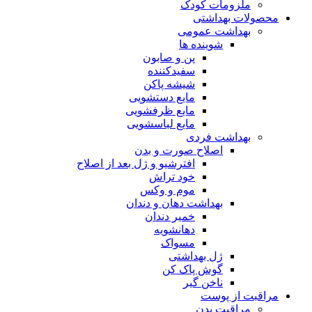
ملزومات کودک
محصولات بهداشتی
بهداشت عمومی
شوینده ها
پن و صابون
سفیدکننده
شیشه پاکن
مایع دستشویی
مایع ظرفشویی
مایع لباسشویی
بهداشت فردی
اصلاح صورت و بدن
افترشیو و ژل بعد از اصلاح
خود تراش
موم و وکس
بهداشت دهان و دندان
خمیر دندان
دهانشویه
مسواک
ژل بهداشتی
گوش پاک کن
ناخن گیر
مراقبت از پوست
مراقبت بدن