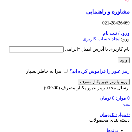
وره و راهنمایی
021-28426
د / ثبت نام
د
ایجاد حساب کاربری
 کاربری یا آدرس ایمیل
*
الزامی
ود
 عبور را فراموش کرده اید؟
مرا به خاطر بسپار
ود با رمز عبور یکبار مصرف
ال مجدد رمز عبور یکبار مصرف
(00:
300
)
وارد
0
تومان
وارد
0
تومان
ه بندی محصولات
برندها