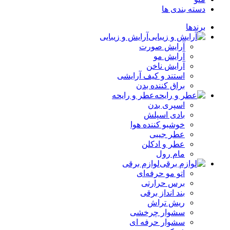
دسته بندی ها
برندها
آرایش و زیبایی
آرایش صورت
آرایش مو
آرایش ناخن
استند و کیف آرایشی
براق کننده بدن
عطر و رایحه
اسپری بدن
بادی اسپلش
خوشبو کننده هوا
عطر جیبی
عطر و ادکلن
مام رول
لوازم برقی
اتو مو حرفه‌ای
برس حرارتی
بند انداز برقی
ریش تراش
سشوار چرخشی
سشوار حرفه ای