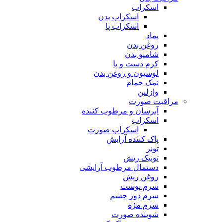
اسکراب
اسکراب بدن
اسکراب پا
پماد
روغن بدن
شامپو بدن
کرم دست و پا
لوسیون و روغن بدن
نمک حمام
وازلین
مراقبت صورت
آبرسان و مرطوب کننده
اسکراب
اسکراب صورت
پاک کننده آرایش
تونر
تونیک ریش
دستمال مرطوب آرایشی
روغن ریش
سرم پوست
سرم دور چشم
سرم مژه
شوینده صورت