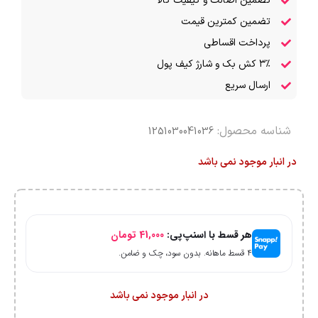
تضمین اصالت و کیفیت کالا
تضمین کمترین قیمت
پرداخت اقساطی
۳٪ کش بک و شارژ کیف پول
ارسال سریع
شناسه محصول:
1251030041036
در انبار موجود نمی باشد
هر قسط با اسنپ‌پی:
41,000
تومان
۴ قسط ماهانه. بدون سود، چک و ضامن.
در انبار موجود نمی باشد