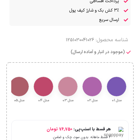
پرداخت اقساطی
۳٪ کش بک و شارژ کیف پول
ارسال سریع
شناسه محصول:
1251030041026
(موجود در انبار و آماده ارسال)
مدل 01
مدل 02
مدل 03
مدل 04
مدل 05
هر قسط با اسنپ‌پی:
76,750
تومان
۴ قسط ماهانه. بدون سود، چک و ضامن.