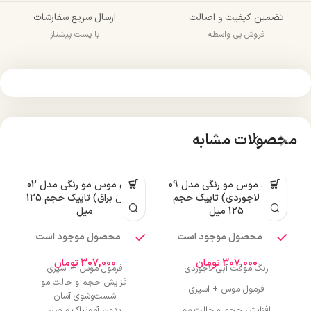
تضمین کیفیت و اصالت
ارسال سریع سفارشات
فروش بی واسطه
با پست پیشتاز
محصولات مشابه
اسپری موس مو رنگی مدل 09
اسپری موس مو رنگی مدل 02
(آبی لاجوردی) تاپیک حجم
(بنفش براق) تاپیک حجم 125
125 میل
میل
محصول موجود است
محصول موجود است
307,000
تومان
307,000
تومان
رنگ موقت آبی لاجوردی
فرمول موس + اسپری
افزایش حجم و حالت مو
فرمول موس + اسپری
شست‌وشوی آسان
افزایش حجم و حالت مو
بدون آمونیاک و ضرر