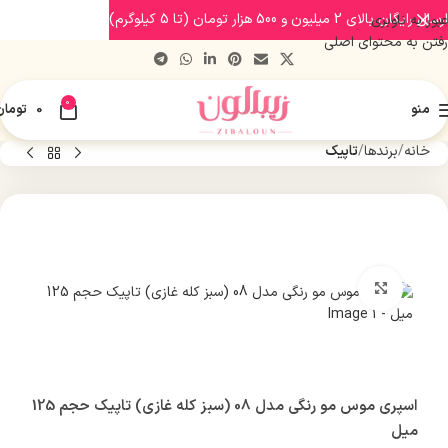
ارسال رایگان بالای 2 میلیون و 500 هزار تومان (تا 5 کیلوگرم)
عبور به ناوبری
رفتن به محتوای اصلی
0
منو
0
تومان
خانه
برندها
تاپیک
بزرگنمایی تصویر
اسپری موس مو رنگی مدل 08 (سبز کله غازی) تاپیک حجم 125
میل