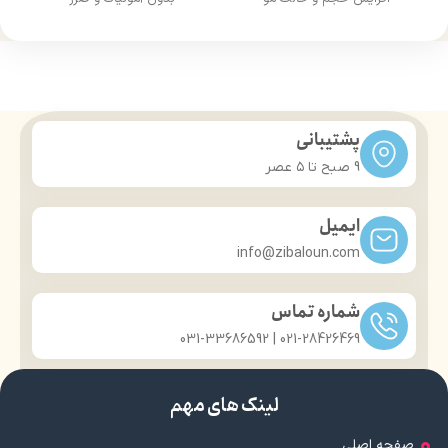
خشک شدن سریع
شست‌وشوی آسان
مناسب همه نوع مو
بدون آمونیاک و ضرر
ایده‌آل برای مهمانی و فستیوال
حجم 125 میل، قابل حمل
خشک شدن سریع
بدون چسبندگی یا چربی
مناسب همه نوع مو
پشتیبانی
ایده‌آل برای مهمانی و فستیوال
9 صبح تا ۵ عصر
حجم 125 میل، قابل حمل
بدون چسبندگی یا چربی
ایمیل
info@zibaloun.com
شماره تماس
021-28426469 | 031-33686592
لینک های مهم
صفحه اصلی