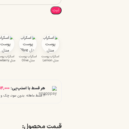
ثبت
اسکراب پوست
اسکراب پوست
اسکراب پو
مدل Lemon
مدل Olive
مدل Strwberry
هر قسط با اسنپ‌پی:
14,000
۴ قسط ماهانه. بدون سود، چک و ضامن.
قیمت محصول:​