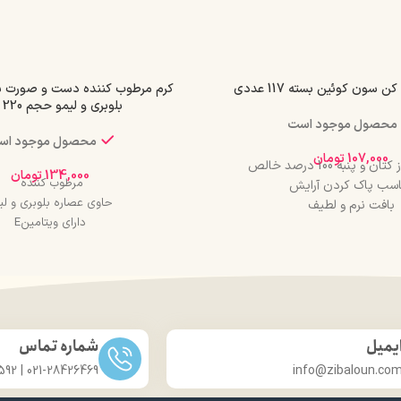
 سون کوئین بسته 117 عددی
کرم مرطوب کننده دست و صورت 
بلوبری و لیمو حجم 220 میل
محصول موجود است
محصول موجود اس
107,000
تومان
و پنبه 100 درصد خالص
134,000
تومان
مرطوب کننده
اسب پاک کردن آرایش
حاوی عصاره بلوبری و لی
بافت نرم و لطیف
دارای ویتامینE
دارای دور دوخت
مناسب انواع پوست
ابلیت جذب مناسب
حجم 220 میل
ضخیم و بسیار نرم بیرونی
استفاده آسان
یمیل
شماره تماس
021-28426469 | 031-33686592
info@zibaloun.co