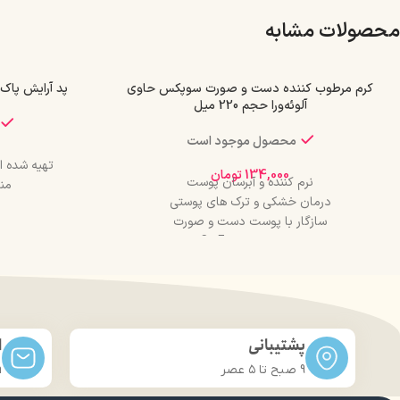
محصولات مشابه
کرم مرطوب کننده دست و صورت سوپکس حاوی
پد آرایش پاک کن
آلوئه‌ورا حجم 220 میل
محصول موجود است
تهیه شده از کتان 
134,000
تومان
نرم کننده و آبرسان پوست
من
درمان خشکی و ترک های پوستی
سازگار با پوست دست و صورت
حاوی ویتامین C , E
ق
حجم: 200 میل
لایه 
پشتیبانی
ا
9 صبح تا ۵ عصر
m