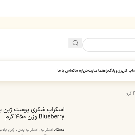
ب کاربری
وبلاگ
راهنما سایت
درباره ما
تماس با ما
اسکراب شکری پوست ژبن 
Blueberry وزن 450 گرم
دسته:
اسکراب
,
اسکراب بدن
,
ژبن پلا