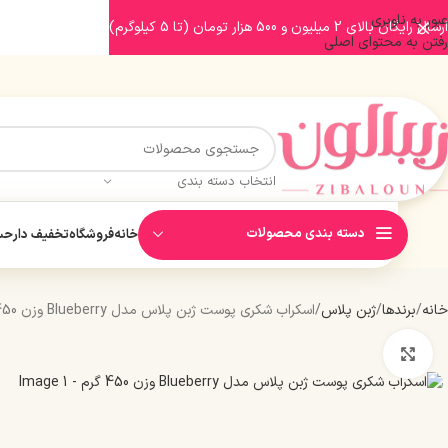
عبور به ناوبری
ارسال رایگان بالای 2 میلیون و 500 هزار تومان (تا 5 کیلوگرم)
رفتن به محتوای اصلی
انتخاب دسته بندی
دسته بندی محصولات
خانه
فروشگاه
تخفیف دار
حسا
خانه
برندها
ژبن پلاس
اسکراب شکری پوست ژبن پلاس مدل Blueberry وزن 450 گرم
بزرگنمایی تصویر