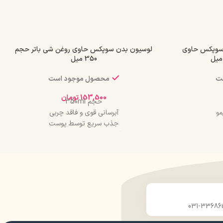
سوپکس حاوی
لوسیون بدن سوپکس حاوی روغن شی باتر حجم
350 میل
ت
محصول موجود است
153,500
تومان
حجم 350ml
آبرسانی قوی و فاقد چربی
مو
جذب سریع توسط پوست
آرامش بخش و ضد التهاب
نرم کننده و مرطوب کننده 24 ساعته
قابل استفاده برای صورت و بدن
حاوی عصاره گیاه جو