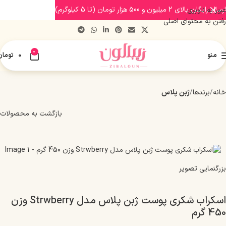
ارسال رایگان بالای 2 میلیون و 500 هزار تومان (تا 5 کیلوگرم)
عبور به ناوبری
رفتن به محتوای اصلی
0
منو
0
تومان
خانه
برندها
ژبن پلاس
بازگشت به محصولات
بزرگنمایی تصویر
اسکراب شکری پوست ژبن پلاس مدل Strwberry وزن
450 گرم