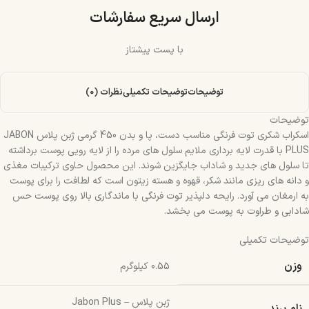
ارسال سریع سفارشات
با پست پیشتاز
توضیحات
توضیحات تکمیلی
نظرات (0)
توضیحات
اسکراب شکری توت فرنگی مناسب دست، پا و بدن 450 گرمی ژبن پلاس JABON
PLUS با قدرت لایه برداری ملایم سلول های مرده را از لایه رویی پوست برداشته
تا سلول های جدید و شاداب جایگزین شوند. این محصول حاوی ترکیبات مغذی
و دانه های ریزی مانند شکر، قهوه و هسته زیتون است که لطافت را برای پوست
به ارمغان می آورد. رایحه دلپذیر توت فرنگی با ماندگاری بالا روی پوست حس
شادابی و طراوت به پوست می بخشد.
توضیحات تکمیلی
وزن
0.55 کیلوگرم
ژبن پلاس – Jabon Plus