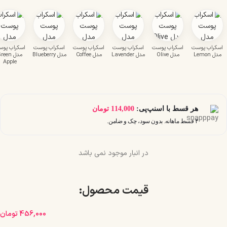
اسکراب پوست
اسکراب پوست
اسکراب پوست
اسکراب پوست
اسکراب پوست
اسکراب پو
مدل Lemon
مدل Olive
مدل Lavender
مدل Coffee
مدل Blueberry
مدل reen
Apple
هر قسط با اسنپ‌پی:
114,000
تومان
۴ قسط ماهانه. بدون سود، چک و ضامن.
در انبار موجود نمی باشد
قیمت محصول:​
456,000
تومان