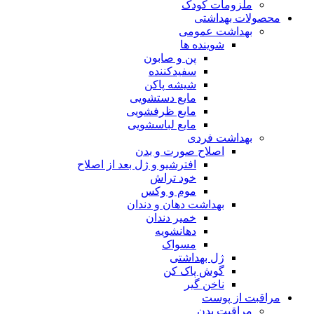
ملزومات کودک
محصولات بهداشتی
بهداشت عمومی
شوینده ها
پن و صابون
سفیدکننده
شیشه پاکن
مایع دستشویی
مایع ظرفشویی
مایع لباسشویی
بهداشت فردی
اصلاح صورت و بدن
افترشیو و ژل بعد از اصلاح
خود تراش
موم و وکس
بهداشت دهان و دندان
خمیر دندان
دهانشویه
مسواک
ژل بهداشتی
گوش پاک کن
ناخن گیر
مراقبت از پوست
مراقبت بدن