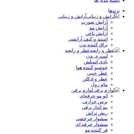
دسته بندی ها
برندها
آرایش و زیبایی
آرایش صورت
آرایش مو
آرایش ناخن
استند و کیف آرایشی
براق کننده بدن
عطر و رایحه
اسپری بدن
بادی اسپلش
خوشبو کننده هوا
عطر جیبی
عطر و ادکلن
مام رول
لوازم برقی
اتو مو حرفه‌ای
برس حرارتی
بند انداز برقی
ریش تراش
سشوار چرخشی
سشوار حرفه ای
فر کننده‌ مو