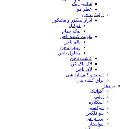
شامپو رنگ
عطر مو
آرایش ناخن
ابزار پدیکور و مانیکور
کوکتل
نمک حمام
تقویت کننده ناخن
بالم ناخن
روغن ناخن
محلول ناخن
کاشت ناخن
لاک پاک کن
لاک ناخن
استند و کیف آرایشی
براق کننده بدن
برندها
آکواتیک
آوایی
اسکلاره
الوکسین
بلو فلکس
بی ام اس
بیواستار