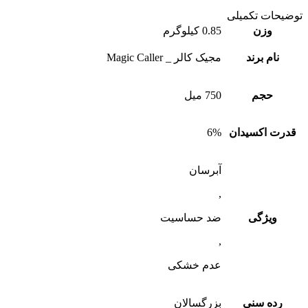
یحات تکمیلی
وزن
0.85 کیلوگرم
نام برند
مجیک کالر _ Magic Caller
حجم
750 میل
رت اکسیدان
6%
آبرسان
,
ویژگی
ضد حساسیت
,
عدم خشکی
رده سنی
بزرگسالان