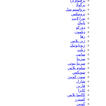
پرفیوم آرا
پرگولا
پرواستم سل
پرومکس
پورا لایت
تاپیک
دورکو
دیلمون
رها
ژبن پلاس
ژنوبایوتیک
ژیلت
سامی
سریتا
سریتا بیوتی
سلوم پلاس
سوپکس
سون کویین
شارل
فاربن
کاپرا
کالیما پلاس
کسترز
کویین