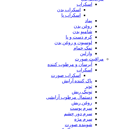
اسکراب
اسکراب بدن
اسکراب پا
پماد
روغن بدن
شامپو بدن
کرم دست و پا
لوسیون و روغن بدن
نمک حمام
وازلین
مراقبت صورت
آبرسان و مرطوب کننده
اسکراب
اسکراب صورت
پاک کننده آرایش
تونر
تونیک ریش
دستمال مرطوب آرایشی
روغن ریش
سرم پوست
سرم دور چشم
سرم مژه
شوینده صورت