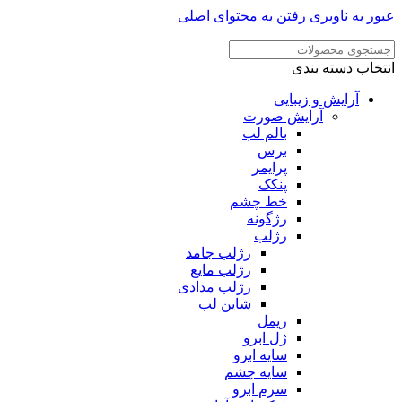
ر به ناوبری
رفتن به محتوای اصلی
خاب دسته بندی
آرایش و زیبایی
آرایش صورت
بالم لب
برس
پرایمر
پنکک
خط چشم
رژگونه
رژلب
رژلب جامد
رژلب مایع
رژلب مدادی
شاین لب
ریمل
ژل ابرو
سایه ابرو
سایه چشم
سرم ابرو