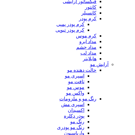
فیکساتور آرایشی
کانتور
کانسیلر
کرم پودر
کرم پودر پمپی
کرم پودر تیوپی
کرم موس
مداد ابرو
مداد چشم
مداد لب
هایلایتر
آرایش مو
حالت دهنده مو
اسپری مو
تافت مو
موس مو
واکس مو
رنگ مو و ملزومات
اسپری مش
اکسیدان
پودر دکلره
رنگ مو
رنگ مو پودری
واریاسیون