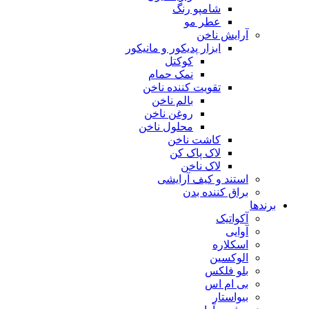
شامپو رنگ
عطر مو
آرایش ناخن
ابزار پدیکور و مانیکور
کوکتل
نمک حمام
تقویت کننده ناخن
بالم ناخن
روغن ناخن
محلول ناخن
کاشت ناخن
لاک پاک کن
لاک ناخن
استند و کیف آرایشی
براق کننده بدن
برندها
آکواتیک
آوایی
اسکلاره
الوکسین
بلو فلکس
بی ام اس
بیواستار