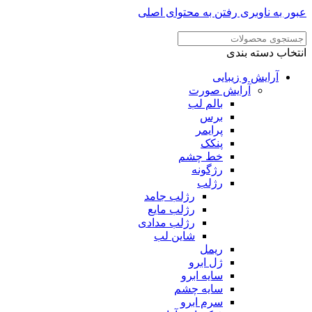
عبور به ناوبری
رفتن به محتوای اصلی
انتخاب دسته بندی
آرایش و زیبایی
آرایش صورت
بالم لب
برس
پرایمر
پنکک
خط چشم
رژگونه
رژلب
رژلب جامد
رژلب مایع
رژلب مدادی
شاین لب
ریمل
ژل ابرو
سایه ابرو
سایه چشم
سرم ابرو