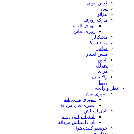
کیس بیوتی
لویز
لیزانو
مارک ژوزف
ژوزف الیزه
ژوزف ماین
مجیکالر
موند سیکا
میامی
میس استار
نایس
نچرال
هراند
والانسی
وربنا
عطر و رایحه
اسپری بدن
اسپری بدن زنانه
اسپری بدن مردانه
بادی اسپلش
بادی اسپلش زنانه
بادی اسپلش مردانه
خوشبو کننده هوا
عطر جیبی