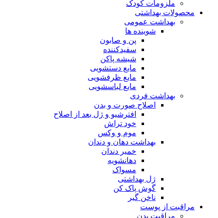
ملزومات کودک
محصولات بهداشتی
بهداشت عمومی
شوینده ها
پن و صابون
سفیدکننده
شیشه پاکن
مایع دستشویی
مایع ظرفشویی
مایع لباسشویی
بهداشت فردی
اصلاح صورت و بدن
افترشیو و ژل بعد از اصلاح
خود تراش
موم و وکس
بهداشت دهان و دندان
خمیر دندان
دهانشویه
مسواک
ژل بهداشتی
گوش پاک کن
ناخن گیر
مراقبت از پوست
مراقبت بدن