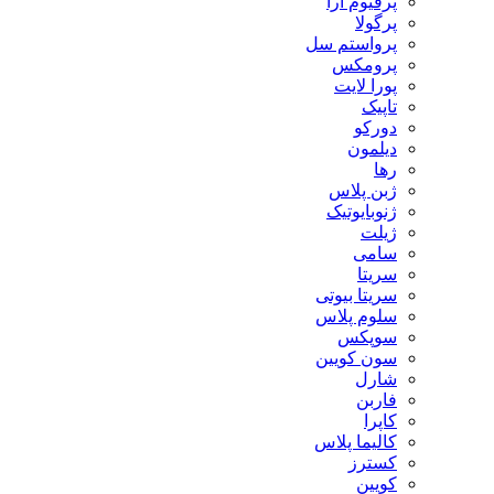
پرفیوم آرا
پرگولا
پرواستم سل
پرومکس
پورا لایت
تاپیک
دورکو
دیلمون
رها
ژبن پلاس
ژنوبایوتیک
ژیلت
سامی
سریتا
سریتا بیوتی
سلوم پلاس
سوپکس
سون کویین
شارل
فاربن
کاپرا
کالیما پلاس
کسترز
کویین