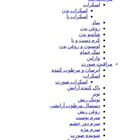
اسکراب
اسکراب بدن
اسکراب پا
پماد
روغن بدن
شامپو بدن
کرم دست و پا
لوسیون و روغن بدن
نمک حمام
وازلین
مراقبت صورت
آبرسان و مرطوب کننده
اسکراب
اسکراب صورت
پاک کننده آرایش
تونر
تونیک ریش
دستمال مرطوب آرایشی
روغن ریش
سرم پوست
سرم دور چشم
سرم مژه
شوینده صورت