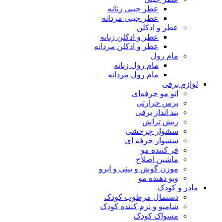
عطر جیبی زنانه
عطر جیبی مردانه
عطر و ادکلن
عطر و ادکلن زنانه
عطر و ادکلن مردانه
مام رول
مام رول زنانه
مام رول مردانه
لوازم برقی
اتو مو حرفه‌ای
برس حرارتی
بند انداز برقی
ریش تراش
سشوار چرخشی
سشوار حرفه ای
فر کننده‌ مو
ماشین اصلاح
موزن گوش و بینی و ابرو
ویو دهنده مو
مادر و کودک
دستمال مرطوب کودک
شامپو و نرم کننده کودک
مسواک کودک