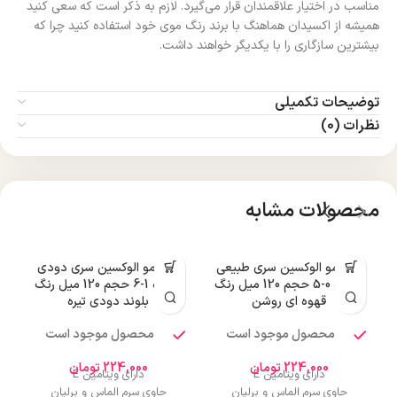
مناسب در اختیار علاقمندان قرار می‌گیرد. لازم به ذکر است که سعی کنید
همیشه از اکسیدان هماهنگ با برند رنگ موی خود استفاده کنید چرا که
بیشترین سازگاری را با یکدیگر خواهند داشت.
توضیحات تکمیلی
نظرات (0)
محصولات مشابه
رنگ مو الوکسین سری طبیعی
رنگ مو الوکسین سری دودی
ر
شماره 0-5 حجم 120 میل رنگ
شماره 1-6 حجم 120 میل رنگ
قهوه ای روشن
بلوند دودی تیره
محصول موجود است
محصول موجود است
224,000
تومان
224,000
تومان
دارای ویتامین E
دارای ویتامین E
حاوی سرم الماس و برلیان
حاوی سرم الماس و برلیان