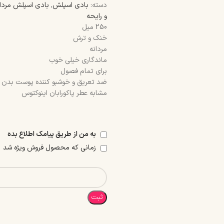
دسته:
بادی اسپلش
,
بادی اسپلش مردان
و رایحه
250 میل
خنک و ترش
مردانه
ماندگاری خیلی خوب
برای تمام فصول
ضد تعریق و خوشبو کننده پوست بدن و
مشابه عطر پاکورابان اینوکتوس
به من از طریق پیامک اطلاع بده
زمانی که محصول فروش ویژه شد
ثبت