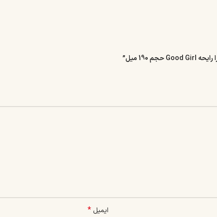
 190 میل”
*
ایمیل