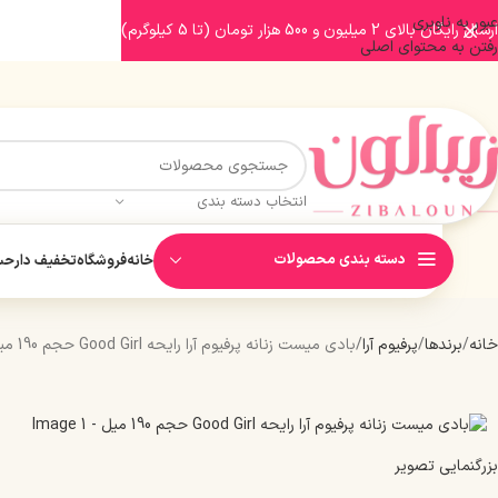
عبور به ناوبری
ارسال رایگان بالای 2 میلیون و 500 هزار تومان (تا 5 کیلوگرم)
رفتن به محتوای اصلی
انتخاب دسته بندی
دسته بندی محصولات
خانه
فروشگاه
تخفیف دار
حسا
خانه
برندها
پرفیوم آرا
بادی میست زنانه پرفیوم آرا رایحه Good Girl حجم 190 میل
بزرگنمایی تصویر