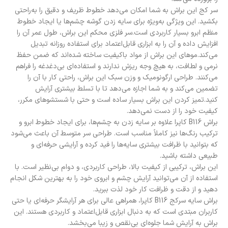
سر کج این براش به شما امکان می‌دهد خطوط ظریف و دقیق را به‌راحتی
بکشید. این ویژگی به‌ویژه برای سایه زدن گوشه چشم‌ها یا ایجاد خطوط
منظم ابرو بسیار کاربردی است.سر فلزی محکم این براش، طول عمر آن را
افزایش داده و آن را به ابزاری قابل‌اعتماد برای استفاده روزانه تبدیل
می‌کند.موهای این براش از مواد باکیفیت ساخته شده‌اند که ضمن حفظ
نرمی و لطافت، به هیچ وجه ریزش ندارند و استفاده‌ای بی‌دغدغه را فراهم
می‌کنند. طراحی ارگونومیک و وزن سبک این براش، راحتی کار با آن را
تضمین می‌کند و به شما اجازه می‌دهد تا با تسلط بیشتری آرایش
کنید.تمیز کردن این براش بسیار ساده است و حتی با شستشوهای مکرر،
کیفیت خود را از دست نمی‌دهد.
براش B116 کاپرا علاوه بر سایه زدن به چشم‌ها، برای ایجاد خطوط ابرو و
ترکیب رنگ‌ها نیز کاملاً مناسب است. طراحی سر متوسط آن باعث می‌شود
که بتوانید با ظرافت بیشتری سایه‌ها را فید کرده و آرایشی حرفه‌ای و
طبیعی داشته باشید.
این براش، ترکیبی از کیفیت بالا، طراحی کاربردی، و دوام بی‌نظیر است. با
استفاده از آن می‌توانید آرایش چشم و ابروی خود را به بهترین شکل انجام
دهید و از دقت و ظرافت کار خود لذت ببرید.
براش سایه سرکج B116 کاپرا، همراهی عالی برای هر آرایشگر حرفه‌ای یا حتی
کاربران مبتدی است که به دنبال ابزاری قابل‌اعتماد و کاربردی هستند. این
براش به آرایش شما جلوه‌ای بی‌نقص و زیبا می‌بخشد.