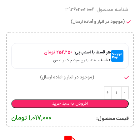
شناسه محصول:
3936020021006
(موجود در انبار و آماده ارسال)
هر قسط با اسنپ‌پی:
254,250
تومان
۴ قسط ماهانه. بدون سود، چک و ضامن.
(موجود در انبار و آماده ارسال)
افزودن به سبد خرید
1,017,000
تومان
قیمت محصول:​