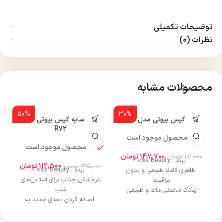
توضیحات تکمیلی
نظرات (0)
محصولات مشابه
50%
30%
پنکک کیس بیوتی مدل R515
پالت سایه کیس بیوتی مدل
پ
R72
محصول موجود است
محصول موجود است
147,700
تومان
211,000
تومان
0
برند : kiss beauty
112,500
تومان
225,000
تومان
برند : kiss beauty
ظاهری کاملا طبیعی و بدون
درخشش جذاب برای استایل‌های
براقیت
شب
پنکک مخملی مات و طبیعی
اضافه کردن بعدی جدید به
پوشش دهی بالایی
آرایش چشم
استفاده با فوم خیس و فوم
نرم، آسان برای بلند شدن و بدون
خشک