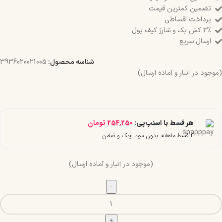
تضمین کمترین قیمت
پرداخت اقساطی
۳٪ کش بک و شارژ کیف پول
ارسال سریع
شناسه محصول:
3936020021005
(موجود در انبار و آماده ارسال)
هر قسط با اسنپ‌پی:
254,250
تومان
۴ قسط ماهانه. بدون سود، چک و ضامن.
(موجود در انبار و آماده ارسال)