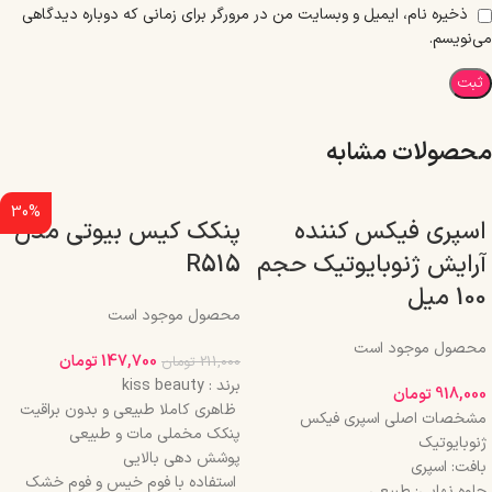
ذخیره نام، ایمیل و وبسایت من در مرورگر برای زمانی که دوباره دیدگاهی
می‌نویسم.
محصولات مشابه
30%
اسپری فیکس کننده
پنکک کیس بیوتی مدل
آرایش ژنوبایوتیک حجم
R515
100 میل
محصول موجود است
محصول موجود است
147,700
تومان
211,000
تومان
برند : kiss beauty
918,000
تومان
ظاهری کاملا طبیعی و بدون براقیت
مشخصات اصلی اسپری فیکس
پنکک مخملی مات و طبیعی
ژنوبایوتیک
پوشش دهی بالایی
بافت: اسپری
استفاده با فوم خیس و فوم خشک
جلوه نهایی: طبیعی