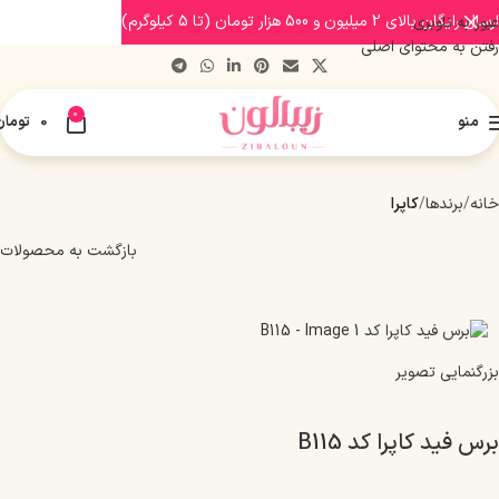
ارسال رایگان بالای 2 میلیون و 500 هزار تومان (تا 5 کیلوگرم)
عبور به ناوبری
رفتن به محتوای اصلی
0
منو
0
تومان
خانه
برندها
کاپرا
بازگشت به محصولات
بزرگنمایی تصویر
برس فید کاپرا کد B115