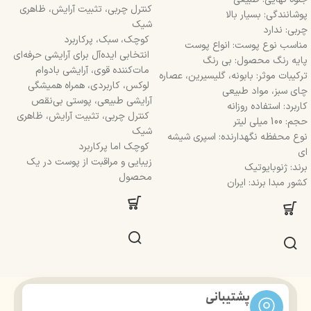
کنترل چربی، تثبیت آرایش، ظاهری
پوشانندگی: بسیار بالا
شیک
چربی: ندارد
کوچک، سبک، پرکاربرد
مناسب نوع پوست: انواع پوست
انتخابی ایده‌آل برای آرایشی حرفه‌ای
پایه رنگ محصول: بی رنگ
مات‌کننده قوی، آرایشی بادوام
ترکیبات موثر: بابونه، گلیسیرین، عصاره
لوکس، کاربردی، همراه همیشگی
چای سبز، مواد طبیعی
آرایشی طبیعی، پوستی بی‌نقص
کاربرد: استفاده روزانه
کنترل چربی، تثبیت آرایش، ظاهری
حجم: 100 میلی لیتر
شیک
نوع محفظه نگهدارنده: اسپری شیشه
کوچک اما پرکاربرد
ای
زیبایی و مراقبت از پوست در یک
برند: ژنوبایوتیک
محصول
کشور مبدا برند: ایران
پشتیبانی