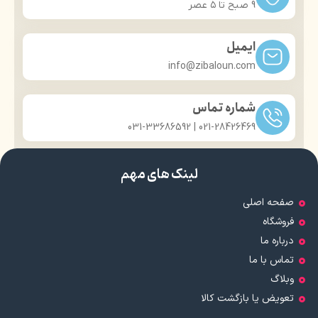
9 صبح تا ۵ عصر
ایمیل
info@zibaloun.com
شماره تماس
021-28426469 | 031-33686592
لینک های مهم
صفحه اصلی
فروشگاه
درباره ما
تماس با ما
وبلاگ
تعویض یا بازگشت کالا