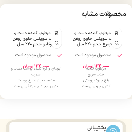
محصولات مشابه
کرم مرطوب کننده دست و
کرم مرطوب کننده دست و
صورت سوپکس حاوی روغن
صورت سوپکس حاوی روغن
شترمرغ حجم 220 میل
آووکادو حجم 220 میل
محصول موجود است
محصول موجود است
134,000
تومان
134,000
تومان
مرطوب کننده
آبرسان و نرم کننده پوست دست و
جذب سریع
صورت
رفع چروک پوستی
مناسب برای انواع پوست
کنترل چربی پوست
بدون ایجاد چسبندگی پوست
آبرسانی پوست
درمان خشکی و ترک پوست
حجم 220 میل
حاوی عصاره آواکادو
پشتیبانی