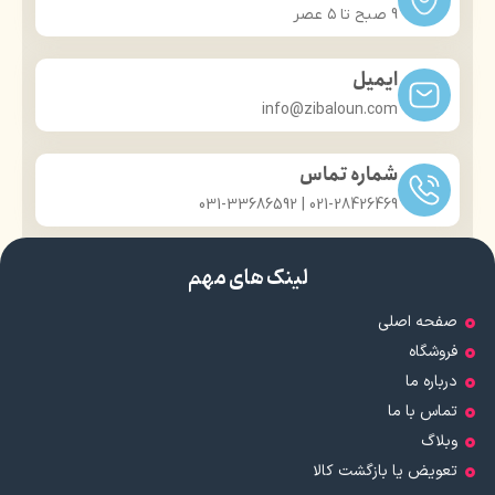
9 صبح تا ۵ عصر
ایمیل
info@zibaloun.com
شماره تماس
021-28426469 | 031-33686592
لینک های مهم
صفحه اصلی
فروشگاه
درباره ما
تماس با ما
وبلاگ
تعویض یا بازگشت کالا