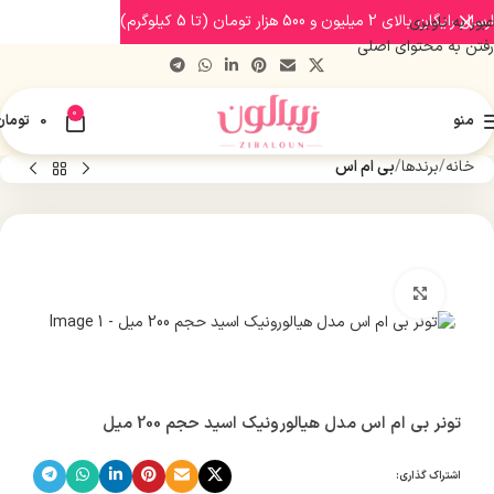
ارسال رایگان بالای 2 میلیون و 500 هزار تومان (تا 5 کیلوگرم)
عبور به ناوبری
رفتن به محتوای اصلی
0
منو
0
تومان
خانه
برندها
بی ام اس
بزرگنمایی تصویر
تونر بی ام اس مدل هیالورونیک اسید حجم 200 میل
اشتراک گذاری: