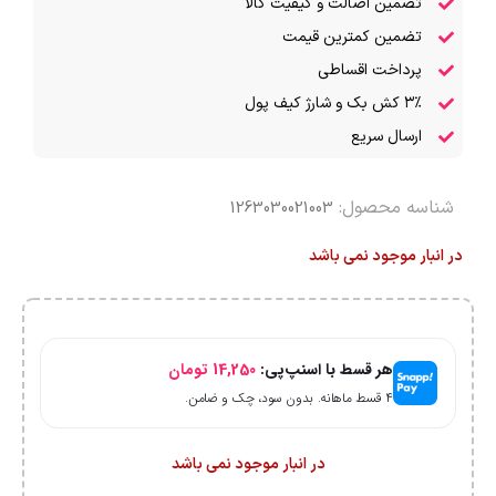
تضمین اصالت و کیفیت کالا
تضمین کمترین قیمت
پرداخت اقساطی
۳٪ کش بک و شارژ کیف پول
ارسال سریع
شناسه محصول:
1263030021003
در انبار موجود نمی باشد
هر قسط با اسنپ‌پی:
14,250
تومان
۴ قسط ماهانه. بدون سود، چک و ضامن.
در انبار موجود نمی باشد