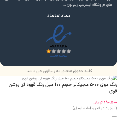
های فروشگاه اینترنتی زیبالون …
نماد اعتماد
کلیه حقوق متعلق به زیبالون می باشد.
رنگ موی 00-5 مجیکالر حجم 100 میل رنگ قهوه ای روشن
قوی
280,500
تومان
(موجود در انبار و آماده ارسال)