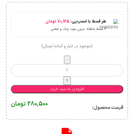
هر قسط با اسنپ‌پی:
70,125
تومان
۴ قسط ماهانه. بدون سود، چک و ضامن.
(موجود در انبار و آماده ارسال)
افزودن به سبد خرید
280,500
تومان
قیمت محصول:​