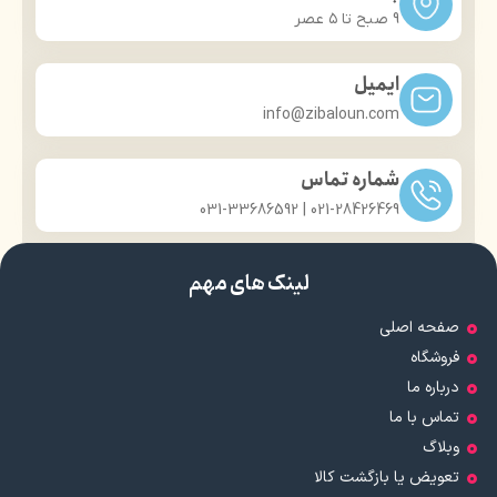
9 صبح تا ۵ عصر
ایمیل
info@zibaloun.com
شماره تماس
021-28426469 | 031-33686592
لینک های مهم
صفحه اصلی
فروشگاه
درباره ما
تماس با ما
وبلاگ
تعویض یا بازگشت کالا