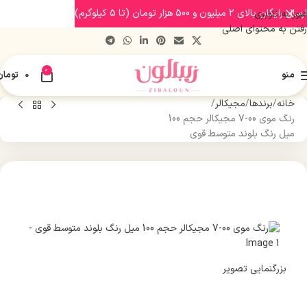
ارسال رایگان بالای 2 میلیون و 500 هزار تومان (تا 5 کیلوگرم)
عبور به ناوبری
رفتن به محتوای اصلی
0
منو
0
تومان
خانه
برندها
مجیکالر
رنگ موی 00-7 مجیکالر حجم 100
میل رنگ بلوند متوسط قوی
بزرگنمایی تصویر