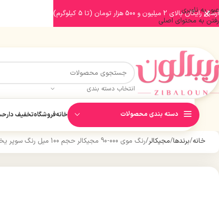
عبور به ناوبری
ارسال رایگان بالای 2 میلیون و 500 هزار تومان (تا 5 کیلوگرم)
رفتن به محتوای اصلی
انتخاب دسته بندی
دسته بندی محصولات
خانه
فروشگاه
تخفیف دار
حسا
خانه
برندها
مجیکالر
رنگ موی 000-90 مجیکالر حجم 100 میل رنگ سوپر یخی