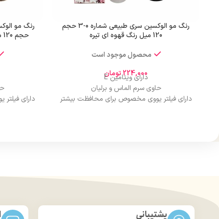
رنگ مو الوکسین سری طبیعی شماره 0-3 حجم
120 میل رنگ قهوه ای تیره
حجم 120 میل رنگ بلوند طبیعی دودی تیره
محصول موجود است
224,000
تومان
دارای ویتامین E
حاوی سرم الماس و برلیان
حا
دارای فیلتر یووی مخصوص برای محافظت بیشتر
دارای فیلتر
از مو
درخشان کننده مو
حجم 120 میلی‌لیتر
تحت لیسانس کشور آلمان
تح
دارای مجوز سارمان غذا و دارو
دارا
پشتیبانی
ا