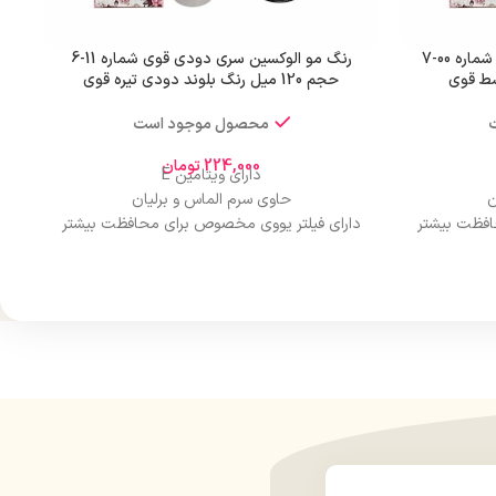
رنگ مو الوکسین سری طبیعی قوی شماره 00-7
رنگ مو الوکسین سری دودی قوی شماره 11-6
حجم 120 میل رنگ بلوند دودی تیره قوی
محصول موجود است
224,000
تومان
دارای ویتامین E
ن
حاوی سرم الماس و برلیان
افظت بیشتر
دارای فیلتر یووی مخصوص برای محافظت بیشتر
از مو
درخشان کننده مو
حجم 120 میلی‌لیتر
ن
تحت لیسانس کشور آلمان
ارو
دارای مجوز سارمان غذا و دارو