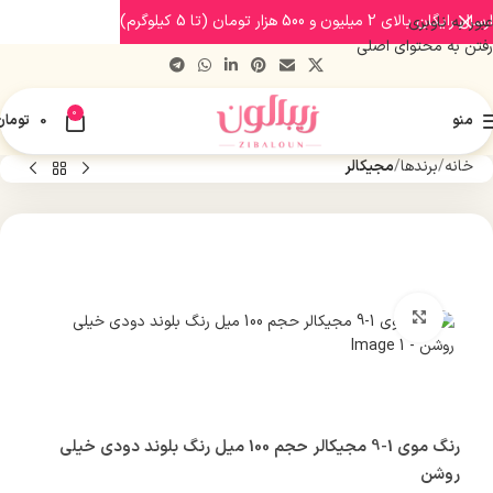
ارسال رایگان بالای 2 میلیون و 500 هزار تومان (تا 5 کیلوگرم)
عبور به ناوبری
رفتن به محتوای اصلی
0
منو
0
تومان
خانه
برندها
مجیکالر
بزرگنمایی تصویر
رنگ موی 1-9 مجیکالر حجم 100 میل رنگ بلوند دودی خیلی
روشن